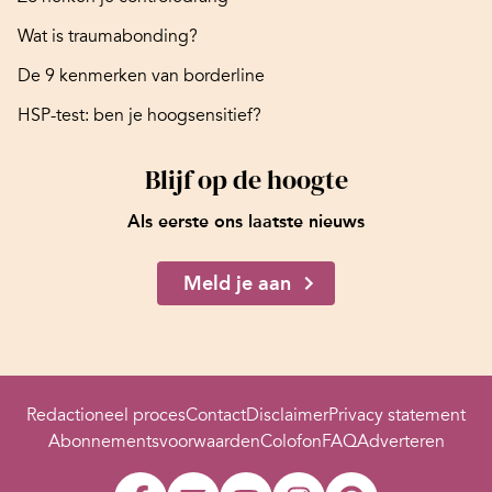
Wat is traumabonding?
De 9 kenmerken van borderline
HSP-test: ben je hoogsensitief?
Blijf op de hoogte
Als eerste ons laatste nieuws
Meld je aan
Redactioneel proces
Contact
Disclaimer
Privacy statement
Abonnementsvoorwaarden
Colofon
FAQ
Adverteren