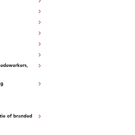
medewerkers,
ng
tie of branded