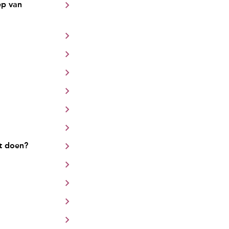
ep van
at doen?