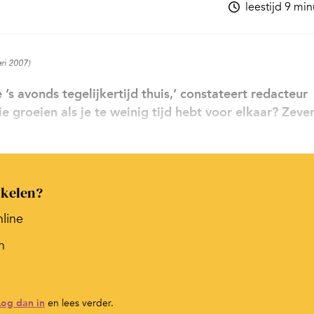
leestijd 9 mi
ari 2007)
’s avonds tegelijkertijd thuis,’ constateert redacteur
e groeien als je te weinig tijd hebt voor elkaar? Zeve
ikelen?
nline
n
Log dan in
en lees verder.