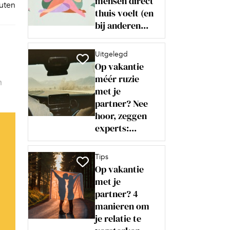
mensen direct
nuten
thuis voelt (en
bij anderen...
Uitgelegd
Op vakantie
méér ruzie
n
met je
partner? Nee
hoor, zeggen
experts:...
Tips
Op vakantie
met je
partner? 4
manieren om
je relatie te