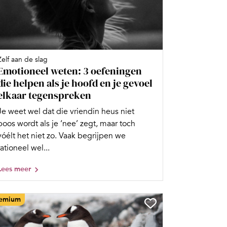
Zelf aan de slag
Emotioneel weten: 3 oefeningen
die helpen als je hoofd en je gevoel
elkaar tegenspreken
Je weet wel dat die vriendin heus niet
boos wordt als je ‘nee’ zegt, maar toch
vóélt het niet zo. Vaak begrijpen we
rationeel wel...
Lees meer
emium