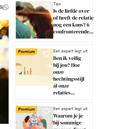
Tips
Is de liefde over
of heeft de relatie
nog een kans? 6
confronterende...
Een expert legt uit
Premium
Ben ik veilig
bij jou? Hoe
onze
hechtingsstijl
ál onze
relaties...
Een expert legt uit
Premium
Waarom je je
bij sommige