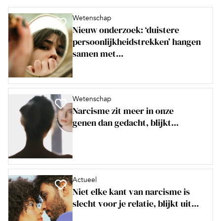
Wetenschap
Nieuw onderzoek: ‘duistere
persoonlijkheidstrekken’ hangen
samen met...
Wetenschap
Narcisme zit meer in onze
genen dan gedacht, blijkt...
Actueel
Niet elke kant van narcisme is
slecht voor je relatie, blijkt uit...