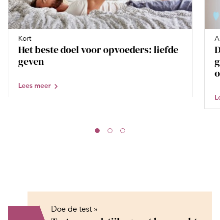
Kort
A
Het beste doel voor opvoeders: liefde
D
geven
g
o
Lees meer
L
Doe de test »