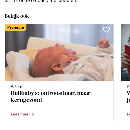
lesstof of de omgang met anderen.
Bekijk ook
Premium
Artikel
K
Huilbaby’s: ontroostbaar, maar
W
kerngezond
j
Lees meer
L