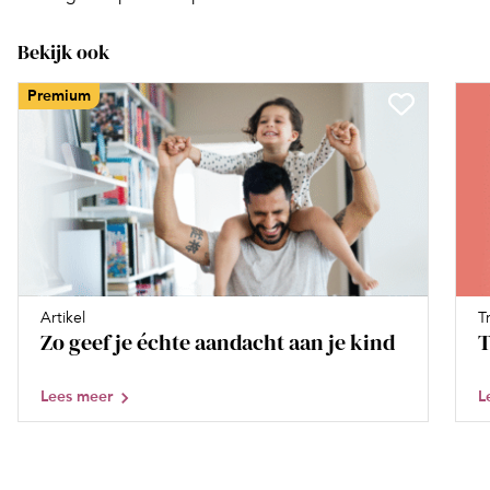
Bekijk ook
Premium
Artikel
T
Zo geef je échte aandacht aan je kind
T
Lees meer
L