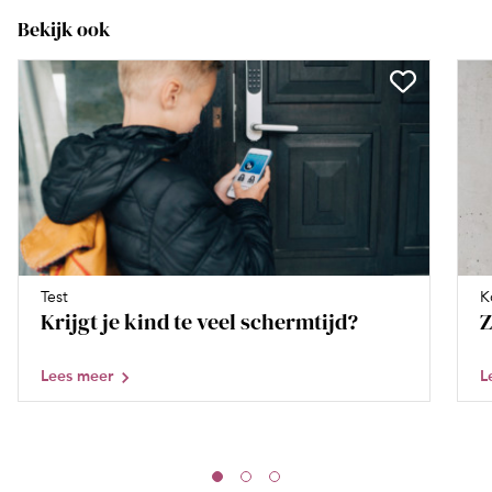
Bekijk ook
Test
K
Krijgt je kind te veel schermtijd?
Z
Lees meer
L