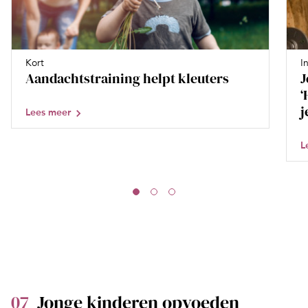
Kort
I
Aandachtstraining helpt kleuters
J
‘
j
Lees meer
L
07
Jonge kinderen opvoeden