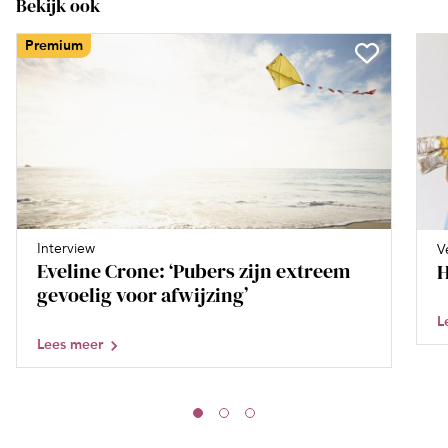
Bekijk ook
Premium
Interview
V
Eveline Crone: ‘Pubers zijn extreem
H
gevoelig voor afwijzing’
L
Lees meer