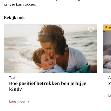
omver kan rukken.
Bekijk ook
Pr
Test
A
Hoe positief betrokken ben je bij je
Z
kind?
L
Lees meer