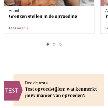
Artikel
A
Grenzen stellen in de opvoeding
W
Lees meer
L
Doe de test »
Test opvoedstijlen: wat kenmerkt
TEST
jouw manier van opvoeden?