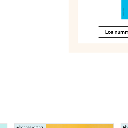
Los num
Abonneekorting
Ab