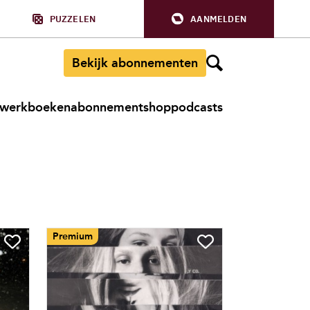
PUZZELEN
AANMELDEN
Bekijk abonnementen
werkboeken
abonnement
shop
podcasts
Premium