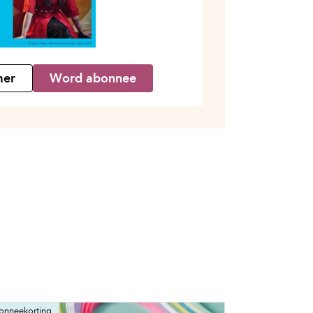
mer
Word abonnee
onneekorting
Abonneekorting