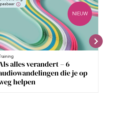
epasbaar
toepasbaar
NIEUW
Training
Training
Als alles verandert – 6
Kalmeer
audiowandelingen die je op
je geest
weg helpen