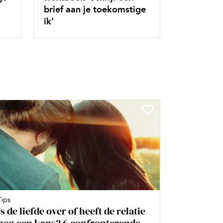
brief aan je toekomstige
ik’
Tips
Is de liefde over of heeft de relatie
nog een kans? 6 confronterende