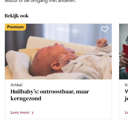
lesstof of de omgang met anderen.
Bekijk ook
Premium
Artikel
K
Huilbaby’s: ontroostbaar, maar
W
kerngezond
j
Lees meer
L