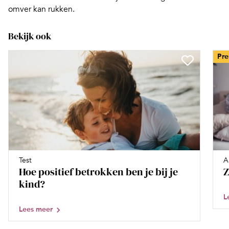
omver kan rukken.
Bekijk ook
Pr
Test
A
Hoe positief betrokken ben je bij je
Z
kind?
L
Lees meer