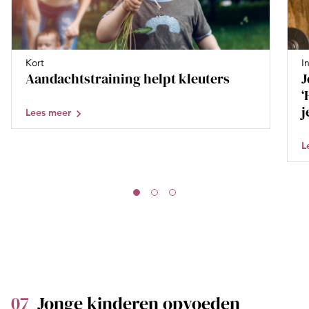
Kort
I
Aandachtstraining helpt kleuters
J
‘
j
Lees meer
L
07
Jonge kinderen opvoeden