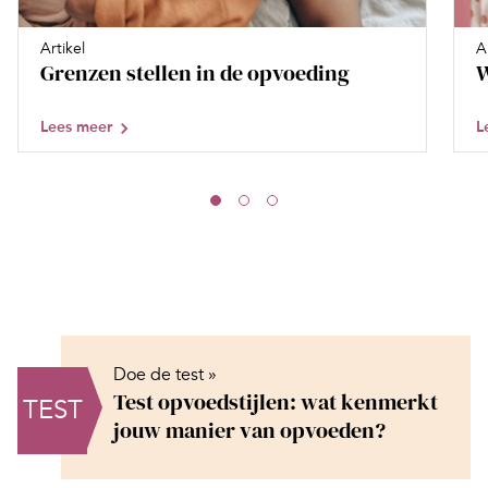
Artikel
A
Grenzen stellen in de opvoeding
W
Lees meer
L
Doe de test »
Test opvoedstijlen: wat kenmerkt
TEST
jouw manier van opvoeden?