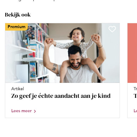
Bekijk ook
Premium
Artikel
T
Zo geef je échte aandacht aan je kind
T
Lees meer
L