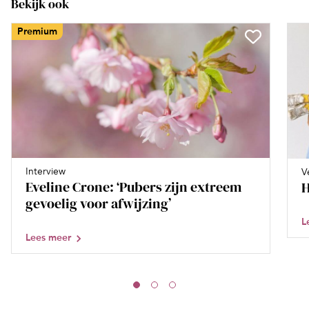
Bekijk ook
Premium
Interview
V
Eveline Crone: ‘Pubers zijn extreem
H
gevoelig voor afwijzing’
L
Lees meer