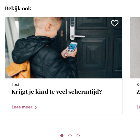
Bekijk ook
Test
K
Krijgt je kind te veel schermtijd?
Z
Lees meer
L