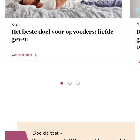
Kort
A
Het beste doel voor opvoeders: liefde
D
geven
g
o
Lees meer
L
Doe de test »