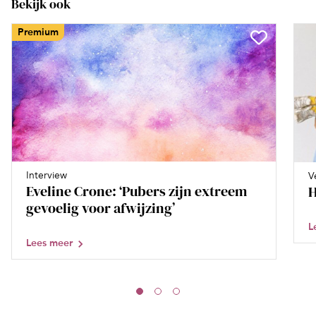
Bekijk ook
Premium
Interview
V
Eveline Crone: ‘Pubers zijn extreem
H
gevoelig voor afwijzing’
L
Lees meer