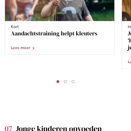
Kort
I
Aandachtstraining helpt kleuters
J
‘
j
Lees meer
L
07
Jonge kinderen opvoeden