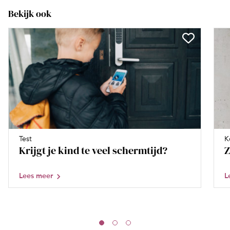
Bekijk ook
Test
K
Krijgt je kind te veel schermtijd?
Z
Lees meer
L