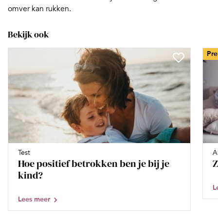
omver kan rukken.
Bekijk ook
Pr
Test
A
Hoe positief betrokken ben je bij je
Z
kind?
L
Lees meer