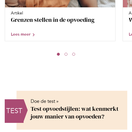
Artikel
A
Grenzen stellen in de opvoeding
W
Lees meer
L
Doe de test »
Test opvoedstijlen: wat kenmerkt
TEST
jouw manier van opvoeden?