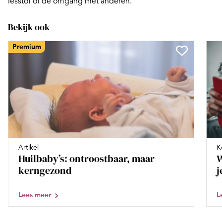
lesstof of de omgang met anderen.
Bekijk ook
Premium
Artikel
K
Huilbaby’s: ontroostbaar, maar
W
kerngezond
j
Lees meer
L