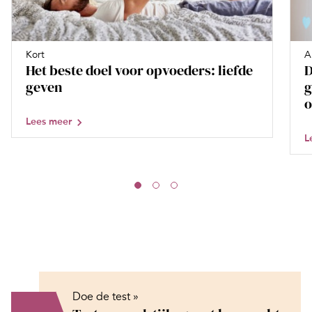
Kort
A
Het beste doel voor opvoeders: liefde
D
geven
g
o
Lees meer
L
Doe de test »