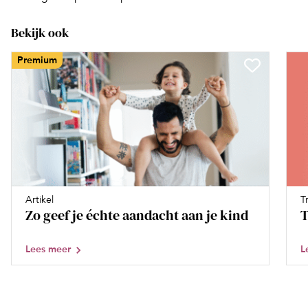
Bekijk ook
Premium
Artikel
T
Zo geef je échte aandacht aan je kind
T
Lees meer
L