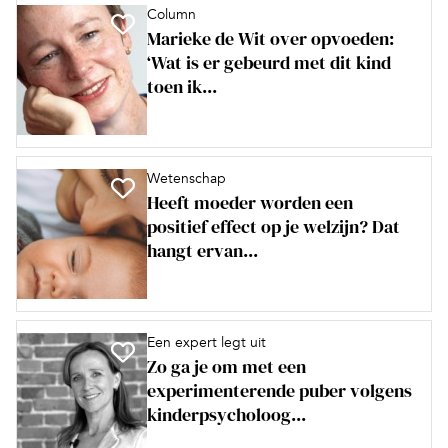
Column
Marieke de Wit over opvoeden:
‘Wat is er gebeurd met dit kind
toen ik...
Wetenschap
Heeft moeder worden een
positief effect op je welzijn? Dat
hangt ervan...
Een expert legt uit
Zo ga je om met een
experimenterende puber volgens
kinderpsycholoog...