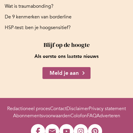
Wat is traumabonding?
De 9 kenmerken van borderline
HSP-test: ben je hoogsensitief?
Blijf op de hoogte
Als eerste ons laatste nieuws
Meld je aan
Redactioneel proces
Contact
Disclaimer
Privacy statement
Abonnementsvoorwaarden
Colofon
FAQ
Adverteren