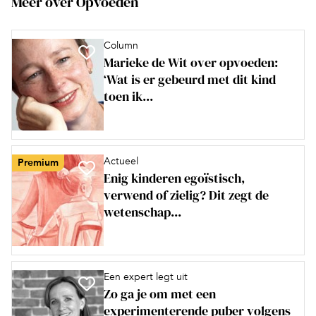
Meer over Opvoeden
Column
Marieke de Wit over opvoeden:
‘Wat is er gebeurd met dit kind
toen ik...
Actueel
Premium
Enig kinderen egoïstisch,
verwend of zielig? Dit zegt de
wetenschap...
Een expert legt uit
Zo ga je om met een
experimenterende puber volgens