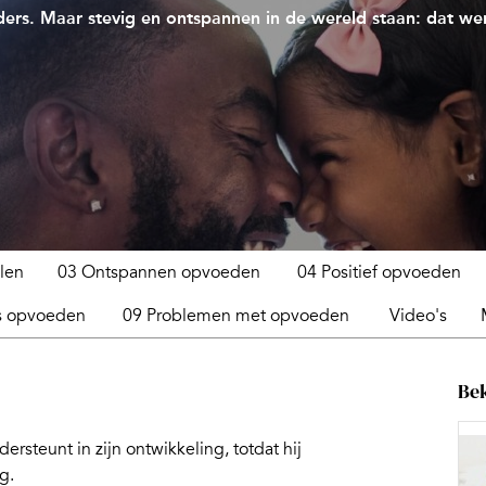
ers. Maar stevig en ontspannen in de wereld staan: dat we
len
03 Ontspannen opvoeden
04 Positief opvoeden
s opvoeden
09 Problemen met opvoeden
Video's
Bek
rsteunt in zijn ontwikkeling, totdat hij
g.