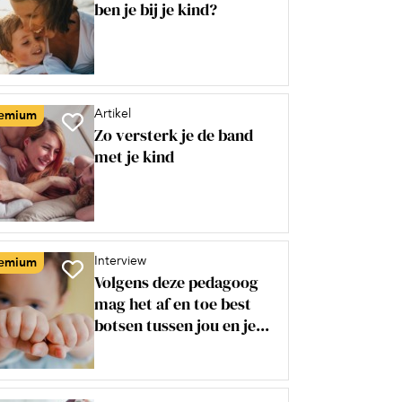
ben je bij je kind?
Artikel
emium
Zo versterk je de band
met je kind
Interview
emium
Volgens deze pedagoog
mag het af en toe best
botsen tussen jou en je...