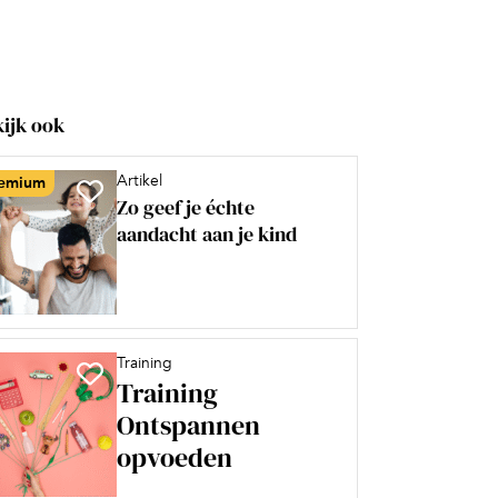
ijk ook
Artikel
emium
Zo geef je échte
aandacht aan je kind
Training
Training
Ontspannen
opvoeden