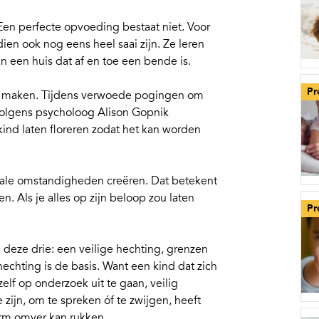
Een perfecte opvoeding bestaat niet. Voor
en ook nog eens heel saai zijn. Ze leren
n een huis dat af en toe een bende is.
Pr
uk maken. Tijdens verwoede pogingen om
volgens psycholoog Alison Gopnik
ind laten floreren
zodat het kan worden
male omstandigheden creëren. Dat betekent
n. Als je alles op zijn beloop zou laten
Pr
m deze drie: een
veilige hechting
,
grenzen
 hechting is de basis. Want een kind dat zich
zelf op onderzoek uit te gaan, veilig
e zijn, om te spreken óf te zwijgen, heeft
orm omver kan rukken.