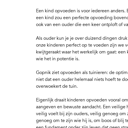
Een
kind opvoeden
is voor iedereen anders. 
een kind zou een perfecte opvoeding bovendi
ook van een ouder die een keer ontploft of va
Als ouder kun je je over duizend dingen dr
onze kinderen perfect op te voeden zijn we 
kwijtgeraakt waar het werkelijk om gaat:
een k
wie het in potentie is.
Gopnik ziet opvoeden als tuinieren: de opti
niet dat een ouder helemaal niets hoeft te doe
overwoekert de tuin.
Eigenlijk draait kinderen opvoeden vooral o
aangeven
en
bewuste aandacht
. Een veilige
veilig voelt bij zijn ouders, veilig genoeg om 
genoeg om te zijn wie hij is, om boos of blij t
een fundament onder zijn leven dat geen st