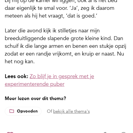
bij mij op de kamer wil liggen, ook al is het bed
daar eigenlijk te smal voor. ‘Ja’, zeg ik daarom
meteen als hij het vraagt, ‘dat is goed.’
Later die avond kijk ik stilletjes naar mijn
breeduitliggende slapende grote kleine kind. Dan
schuif ik die lange armen en benen een stukje opzij
zodat er een randje vrijkomt, en kruip er naast. Nu
het nog kan.
Lees ook:
Zo blijf je in gesprek met je
experimenterende puber
Meer lezen over dit thema?
Opvoeden
Of
bekijk alle thema's