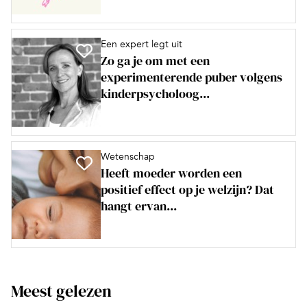
Een expert legt uit
Zo ga je om met een
experimenterende puber volgens
kinderpsycholoog...
Wetenschap
Heeft moeder worden een
positief effect op je welzijn? Dat
hangt ervan...
Meest gelezen