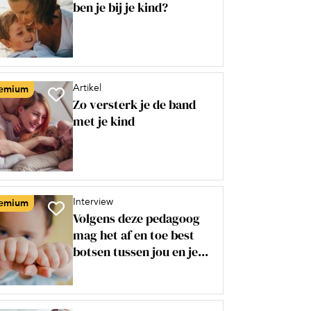
ben je bij je kind?
Artikel
emium
Zo versterk je de band
met je kind
Interview
emium
Volgens deze pedagoog
mag het af en toe best
botsen tussen jou en je...