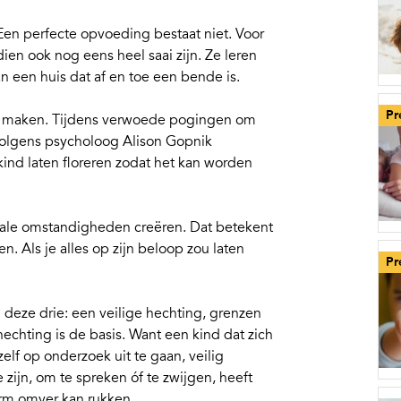
Een perfecte opvoeding bestaat niet. Voor
en ook nog eens heel saai zijn. Ze leren
n een huis dat af en toe een bende is.
Pr
uk maken. Tijdens verwoede pogingen om
volgens psycholoog Alison Gopnik
ind laten floreren
zodat het kan worden
male omstandigheden creëren. Dat betekent
n. Als je alles op zijn beloop zou laten
Pr
m deze drie: een
veilige hechting
,
grenzen
 hechting is de basis. Want een kind dat zich
zelf op onderzoek uit te gaan, veilig
e zijn, om te spreken óf te zwijgen, heeft
orm omver kan rukken.