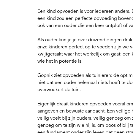
Een
kind opvoeden
is voor iedereen anders. 
een kind zou een perfecte opvoeding bovendi
ook van een ouder die een keer ontploft of va
Als ouder kun je je over duizend dingen dr
onze kinderen perfect op te voeden zijn we 
kwijtgeraakt waar het werkelijk om gaat:
een k
wie het in potentie is.
Gopnik ziet opvoeden als tuinieren: de opti
niet dat een ouder helemaal niets hoeft te doe
overwoekert de tuin.
Eigenlijk draait kinderen opvoeden vooral o
aangeven
en
bewuste aandacht
. Een veilige
veilig voelt bij zijn ouders, veilig genoeg om 
genoeg om te zijn wie hij is, om boos of blij t
een fundament onder zijn leven dat geen st