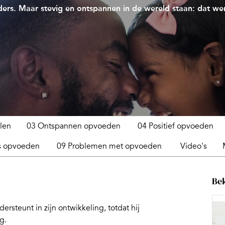
ers. Maar stevig en ontspannen in de wereld staan: dat we
len
03 Ontspannen opvoeden
04 Positief opvoeden
s opvoeden
09 Problemen met opvoeden
Video's
Bek
rsteunt in zijn ontwikkeling, totdat hij
g.