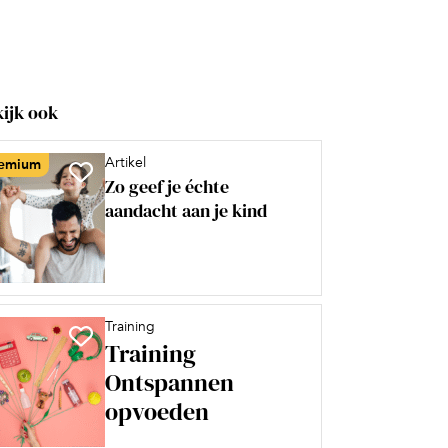
ijk ook
Artikel
emium
Zo geef je échte
aandacht aan je kind
Training
Training
Ontspannen
opvoeden