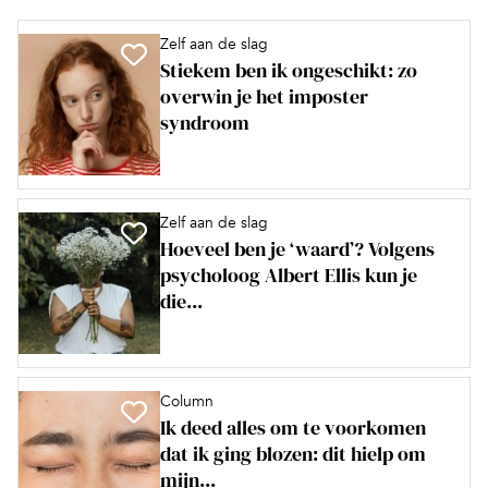
Zelf aan de slag
Stiekem ben ik ongeschikt: zo
overwin je het imposter
syndroom
Zelf aan de slag
Hoeveel ben je ‘waard’? Volgens
psycholoog Albert Ellis kun je
die...
Column
Ik deed alles om te voorkomen
dat ik ging blozen: dit hielp om
mijn...