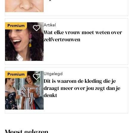
Artikel
Premium
Wat elke vrouw moet weten over
zelfvertrouwen
Uitgelegd
Premium
Dit is waarom de kleding die je
draagt meer over jou zegt dan je
denkt
Meest gelezen