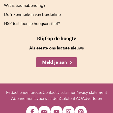
Wat is traumabonding?
De 9 kenmerken van borderline
HSP-test: ben je hoogsensitief?
Blijf op de hoogte
Als eerste ons laatste nieuws
Meld je aan
Redactioneel proces
Contact
Disclaimer
Privacy statement
Abonnementsvoorwaarden
Colofon
FAQ
Adverteren