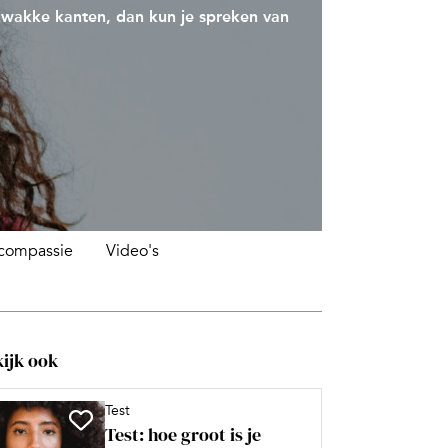
 zwakke kanten, dan kun je spreken van
fcompassie
Video's
ijk ook
Test
Test: hoe groot is je