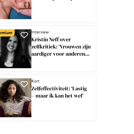
Interview
emium
Kristin Neff over
zelfkritiek: ‘Vrouwen zijn
aardiger voor anderen...
Kort
Zelfeffectiviteit: ‘Lastig
– maar ik kan het wel’