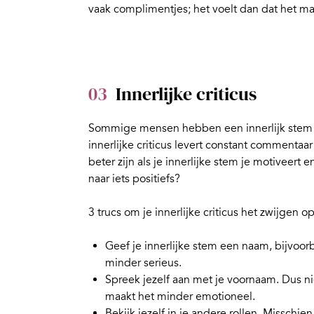
vaak complimentjes; het voelt dan dat het mag 
03
Innerlijke criticus
Sommige mensen hebben een innerlijk stem di
innerlijke criticus
levert constant commentaar 
beter zijn als je innerlijke stem je motiveert
naar iets positiefs?
3 trucs om je innerlijke criticus het zwijgen o
Geef je innerlijke stem een naam, bijvoo
minder serieus.
Spreek jezelf aan met je voornaam. Dus niet
maakt het minder emotioneel.
Bekijk jezelf in je andere rollen. Misschi