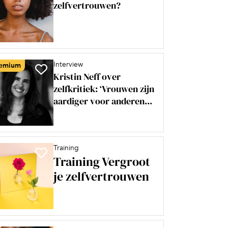
zelfvertrouwen?
Interview
emium
Kristin Neff over
zelfkritiek: ‘Vrouwen zijn
aardiger voor anderen...
Training
Training Vergroot
je zelfvertrouwen