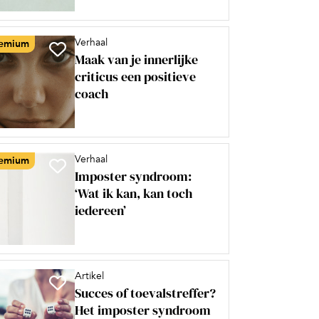
Verhaal
emium
Maak van je innerlijke
criticus een positieve
coach
Verhaal
emium
Imposter syndroom:
‘Wat ik kan, kan toch
iedereen’
Artikel
Succes of toevalstreffer?
Het imposter syndroom