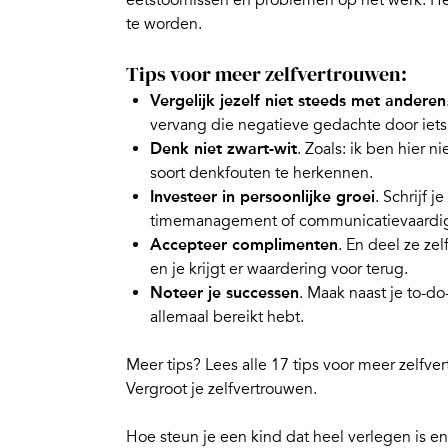
eetstoornissen en problemen op het werk. He
te worden.
Tips voor meer zelfvertrouwen:
Vergelijk jezelf niet steeds met anderen
vervang die negatieve gedachte door iets 
Denk niet zwart-wit
. Zoals: ik ben hier ni
soort
denkfouten te herkennen
.
Investeer in persoonlijke groei
. Schrijf j
timemanagement of communicatievaardi
Accepteer complimenten
. En deel ze ze
en je krijgt er waardering voor terug.
Noteer je successen
. Maak naast je to-do-
allemaal bereikt hebt.
Meer tips? Lees alle 17 tips voor
meer zelfve
Vergroot je zelfvertrouwen
.
Hoe
steun je een kind dat heel verlegen is e