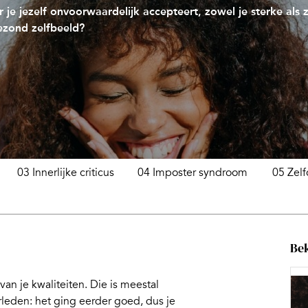
je jezelf onvoorwaardelijk accepteert, zowel je sterke als
ezond zelfbeeld?
03 Innerlijke criticus
04 Imposter syndroom
05 Zel
Bek
van je kwaliteiten. Die is meestal
rleden: het ging eerder goed, dus je