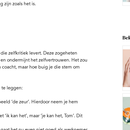
zijn zoals het is.
Bek
e zelfkritiek levert. Deze zogeheten
en ondermijnt het zelfvertrouwen. Het zou
 en coacht, maar hoe buig je die stem om
p te leggen:
rbeeld ‘de zeur’. Hierdoor neem je hem
 ‘ik kan het’, maar ‘je kan het, Tom’. Dit
en gaat het nu even niet goed als werknemer,