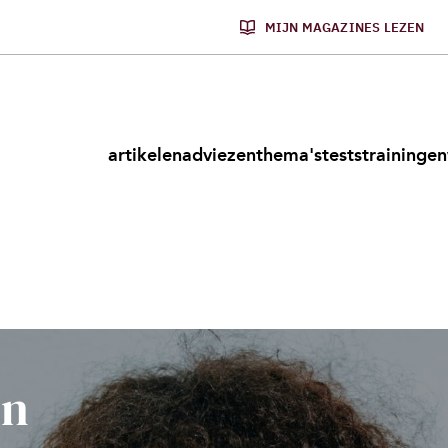
MIJN MAGAZINES LEZEN
artikelen
adviezen
thema's
tests
trainingen
en