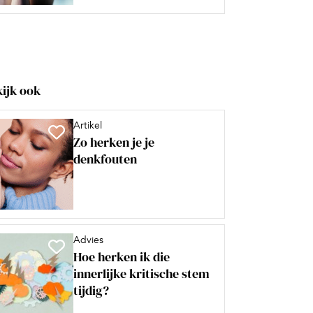
ijk ook
Artikel
Zo herken je je
denkfouten
Advies
Hoe herken ik die
innerlijke kritische stem
tijdig?