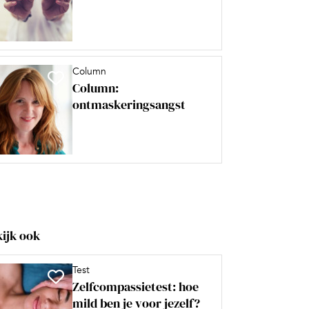
Column
Column:
ontmaskeringsangst
ijk ook
Test
Zelfcompassietest: hoe
mild ben je voor jezelf?