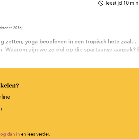
leestijd 10 mi
 oktober 2016)
 zetten, yoga beoefenen in een tropisch hete zaal...
ten. Waarom zijn we zo dol op die spartaanse aanpak? 
ikelen?
nline
n
Log dan in
en lees verder.