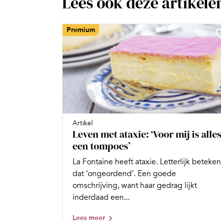
Lees ook deze artikele
Premium
Artikel
Leven met ataxie: ‘Voor mij is alle
een tompoes’
La Fontaine heeft ataxie. Letterlijk beteken
dat ‘ongeordend’. Een goede
omschrijving, want haar gedrag lijkt
inderdaad een...
Lees meer