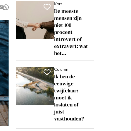
Kort
De meeste
mensen zijn
niet 100
procent
introvert of
extravert: wat
het...
Column
Ik ben de
eeuwige
twijfelaar:
moet ik
loslaten of
juist
vasthouden?