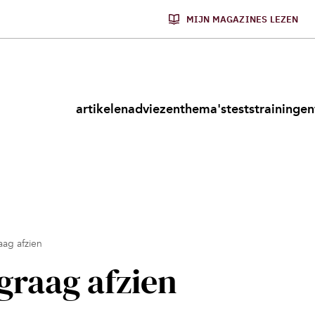
MIJN MAGAZINES LEZEN
artikelen
adviezen
thema's
tests
trainingen
ag afzien
raag afzien