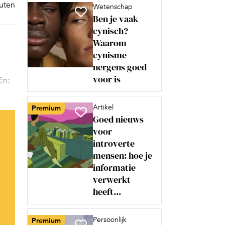
nuten
Wetenschap
Ben je vaak
cynisch?
Waarom
cynisme
nergens goed
voor is
En:
Artikel
Premium
Goed nieuws
voor
introverte
mensen: hoe je
informatie
verwerkt
heeft...
Persoonlijk
Premium