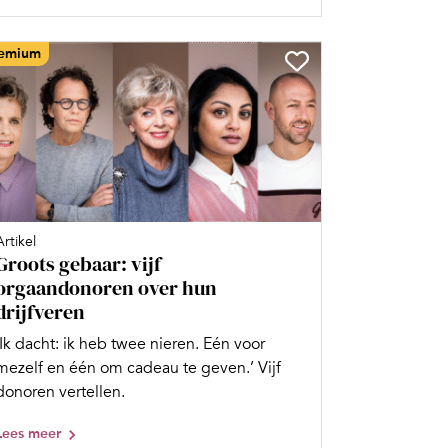
emium
Artikel
Groots gebaar: vijf
orgaandonoren over hun
drijfveren
‘Ik dacht: ik heb twee nieren. Eén voor
mezelf en één om cadeau te geven.’ Vijf
donoren vertellen.
Lees meer