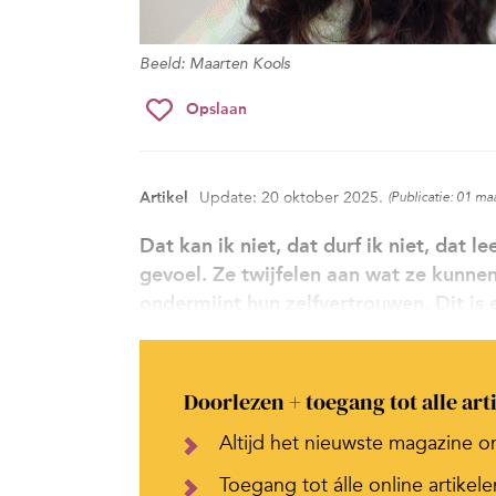
Beeld: Maarten Kools
Opslaan
Artikel
Update: 20 oktober 2025.
(Publicatie: 01 ma
Dat kan ik niet, dat durf ik niet, dat 
gevoel. Ze twijfelen aan wat ze kunnen,
ondermijnt hun zelfvertrouwen. Dit is 
Doorlezen + toegang tot alle art
Altijd het nieuwste magazine o
Toegang tot álle online artikele