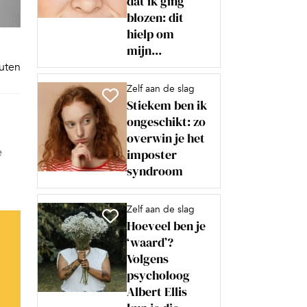
dat ik ging
blozen: dit
hielp om
mijn...
nuten
Zelf aan de slag
Stiekem ben ik
ongeschikt: zo
overwin je het
e
imposter
syndroom
Zelf aan de slag
Hoeveel ben je
‘waard’?
Volgens
psycholoog
Albert Ellis