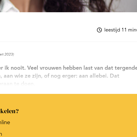
leestijd 11 mi
art 2023)
leer ik nooit. Veel vrouwen hebben last van dat tergend
 aan wie ze zijn, of nog erger: aan allebei. Dat
eraan te doen.
ikelen?
nline
n