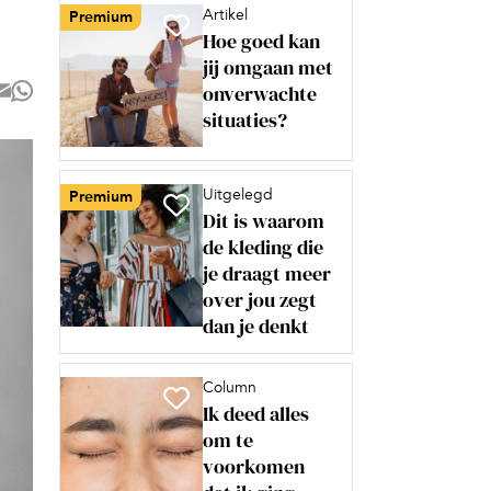
Artikel
Premium
Hoe goed kan
jij omgaan met
onverwachte
situaties?
Uitgelegd
Premium
Dit is waarom
de kleding die
je draagt meer
over jou zegt
dan je denkt
Column
Ik deed alles
om te
voorkomen