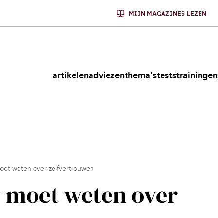
MIJN MAGAZINES LEZEN
artikelen
adviezen
thema's
tests
trainingen
oet weten over zelfvertrouwen
 moet weten over