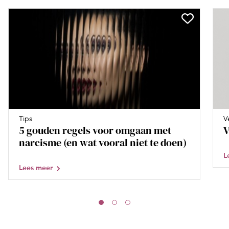
Tips
V
5 gouden regels voor omgaan met
V
narcisme (en wat vooral niet te doen)
L
Lees meer