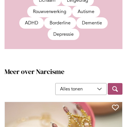
Lichaam
Eetgedrag
Rouwverwerking
Autisme
ADHD
Borderline
Dementie
Depressie
Meer over Narcisme
Filter op content type