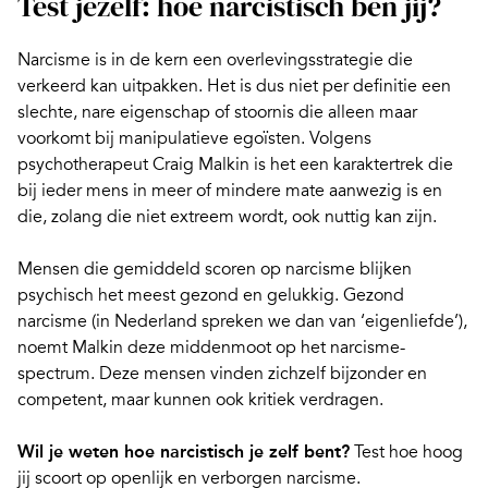
Test jezelf: hoe narcistisch ben jij?
Narcisme is in de kern een overlevingsstrategie die
verkeerd kan uitpakken. Het is dus niet per definitie een
slechte, nare eigenschap of stoornis die alleen maar
voorkomt bij manipulatieve egoïsten. Volgens
psychotherapeut Craig Malkin is het een karaktertrek die
bij ieder mens in meer of mindere mate aanwezig is en
die, zolang die niet extreem wordt, ook nuttig kan zijn.
Mensen die gemiddeld scoren op narcisme blijken
psychisch het meest gezond en gelukkig.
Gezond
narcisme
(in Nederland spreken we dan van ‘eigenliefde’),
noemt Malkin deze middenmoot op het narcisme-
spectrum. Deze mensen vinden zichzelf bijzonder en
competent, maar kunnen ook kritiek verdragen.
Wil je weten hoe narcistisch je zelf bent?
Test hoe hoog
jij scoort op openlijk en verborgen narcisme
.