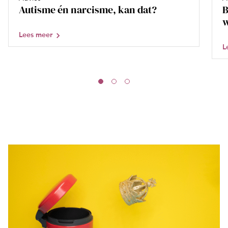
Autisme én narcisme, kan dat?
B
w
Lees meer
L