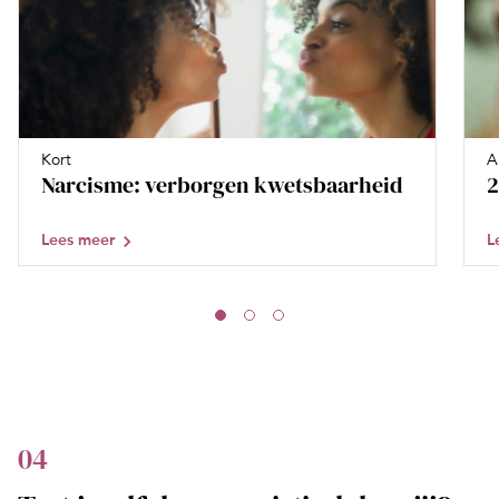
Kort
A
Narcisme: verborgen kwetsbaarheid
2
Lees meer
L
04