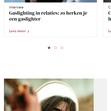
Interview
C
Gaslighting in relaties: zo herken je
C
een gaslighter
h
Lees meer
L