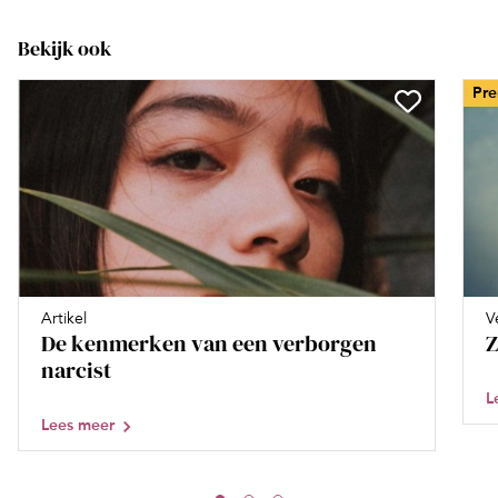
Bekijk ook
Pr
Artikel
V
De kenmerken van een verborgen
Z
narcist
L
Lees meer