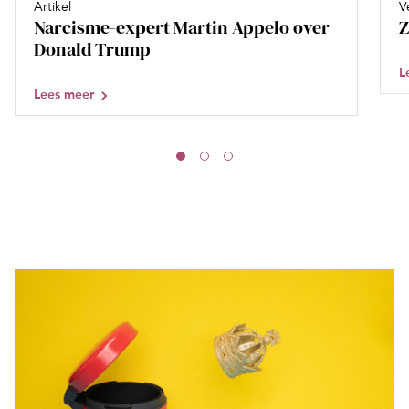
Artikel
V
Narcisme-expert Martin Appelo over
Z
Donald Trump
L
Lees meer