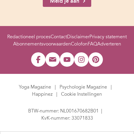
Meld je aan
Redactioneel proces
Contact
Disclaimer
Privacy statement
Abonnementsvoorwaarden
Colofon
FAQ
Adverteren
Yoga Magazine
Psychologie Magazine
Happinez
Cookie Instellingen
BTW-nummer: NL001670682B01
KvK-nummer: 33071833