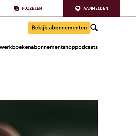
PUZZELEN
AANMELDEN
Bekijk abonnementen
werkboeken
abonnement
shop
podcasts