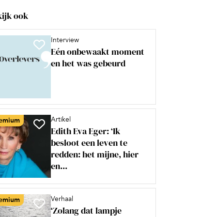
ijk ook
Interview
Eén onbewaakt moment
en het was gebeurd
Artikel
emium
Edith Eva Eger: ‘Ik
besloot een leven te
redden: het mijne, hier
en...
Verhaal
emium
‘Zolang dat lampje