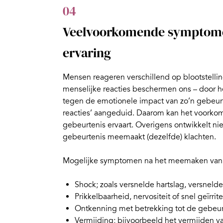
04
Veelvoorkomende symptome
ervaring
Mensen
reageren verschillend op blootstell
menselijke reacties beschermen ons – door h
tegen de emotionele impact van zo’n gebeur
reacties’ aangeduid. Daarom kan het voorkomen
gebeurtenis ervaart. Overigens ontwikkelt ni
gebeurtenis
meemaakt (dezelfde) klachten.
Mogelijke symptomen na het meemaken van e
Shock; zoals versnelde hartslag, versneld
Prikkelbaarheid, nervositeit of snel geïrrite
Ontkenning met betrekking tot de gebeur
Vermijding; bijvoorbeeld het vermijden v