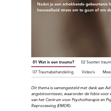
Nadat je een schokkende gebeurtenis h
hoeveelheid stress om te gaan of om d
01 Wat is een trauma?
02 Soorten traum
07 Traumabehandeling
Video's
Meer
Dit thema is samengesteld met dank aan
Ad
angst
s
toornissen, waaronder de fobie voor 
van het Centrum voor Psychother
a
pie en Ps
Reprocessing
(EMDR)
.