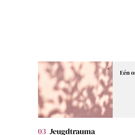
Eén 
03
Jeugdtrauma