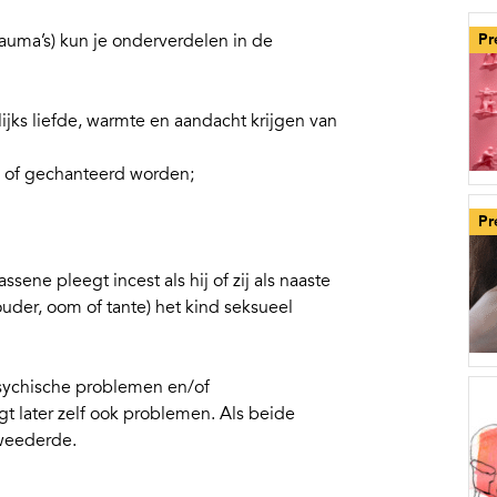
auma’s) kun je onderverdelen in de
Pr
ijks liefde, warmte en aandacht krijgen van
d of gechanteerd worden;
Pr
sene pleegt incest als hij of zij als naaste
uder, oom of tante) het kind seksueel
sychische problemen en/of
jgt later zelf ook problemen. Als beide
 tweederde.