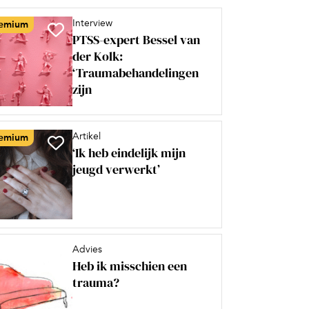
Interview
emium
PTSS-expert Bessel van
der Kolk:
‘Traumabehandelingen
zijn
Artikel
emium
‘Ik heb eindelijk mijn
jeugd verwerkt’
Advies
Heb ik misschien een
trauma?