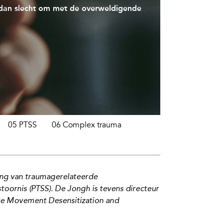
 dan slecht om met de overweldigende
05 PTSS
06 Complex trauma
ing van
traumagerelateerde
stoornis
(PTSS).
De Jongh is tevens directeur
ye
M
o
vement
Desensitization
and