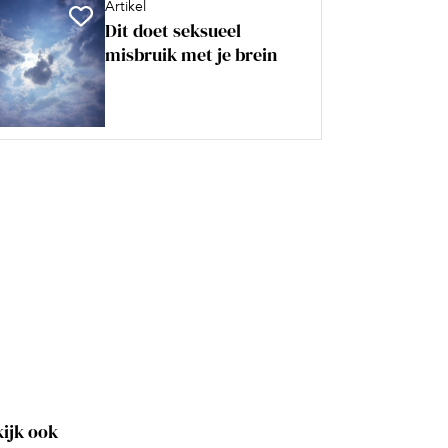
Artikel
Dit doet seksueel
misbruik met je brein
ijk ook