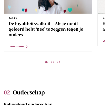
Artikel
A
De loyaliteitsvalkuil – Als je nooit
H
geleerd hebt ‘nee’ te zeggen tegen je
a
ouders
L
Lees meer
02
Ouderschap
Behoedend ouderschap