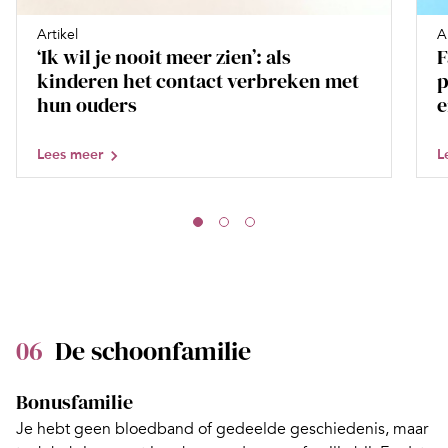
Artikel
A
‘Ik wil je nooit meer zien’: als
F
kinderen het contact verbreken met
p
hun ouders
e
Lees meer
L
06
De schoonfamilie
Bonusfamilie
Je hebt geen bloedband of gedeelde geschiedenis, maar