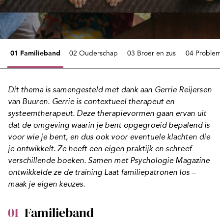
01 Familieband
02 Ouderschap
03 Broer en zus
04 Problem
Dit thema is samengesteld met dank aan
Gerrie Reijersen
van Buuren
. Gerrie is contextueel therapeut en
systeemtherapeut. Deze therapievormen gaan ervan uit
dat de omgeving waarin je bent opgegroeid bepalend is
voor wie je bent, en dus ook voor eventuele klachten die
je ontwikkelt. Ze heeft een eigen praktijk en schreef
verschillende boeken. Samen met Psychologie Magazine
ontwikkelde ze de training
Laat familiepatronen los –
maak je eigen keuzes
.
01
Familieband