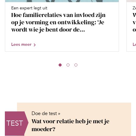
Een expert legt uit
Z
Hoe familierelaties van invloed zijn
W
op je vorming en ontwikkeling: ‘Je
v
wordt wie je bent door de...
o
Lees meer
L
Doe de test »
Wat voor relatie heb je met je
TEST
moeder?