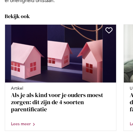
er onenigheid ontstaan.
Bekijk ook
Artikel
U
Als je als kind voor je ouders moest
A
zorgen: dit zijn de 4 soorten
d
parentificatie
f
Lees meer
L