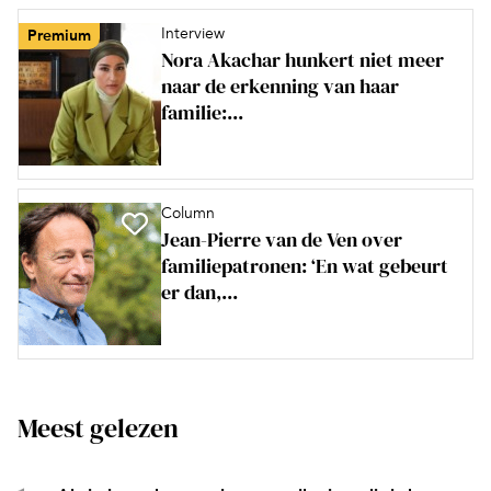
Interview
Premium
Nora Akachar hunkert niet meer
naar de erkenning van haar
familie:...
Column
Jean-Pierre van de Ven over
familiepatronen: ‘En wat gebeurt
er dan,...
Meest gelezen