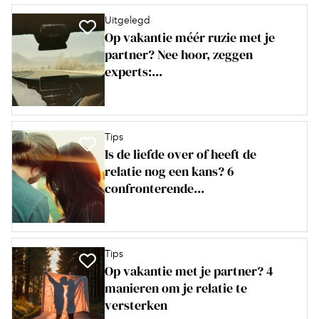
Uitgelegd
Op vakantie méér ruzie met je
partner? Nee hoor, zeggen
experts:...
Tips
Is de liefde over of heeft de
relatie nog een kans? 6
confronterende...
Tips
Op vakantie met je partner? 4
manieren om je relatie te
versterken