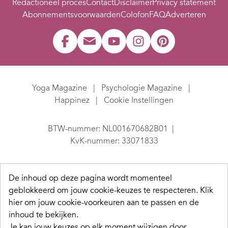
Redactioneel proces
Contact
Disclaimer
Privacy statement
Abonnementsvoorwaarden
Colofon
FAQ
Adverteren
Yoga Magazine
Psychologie Magazine
Happinez
Cookie Instellingen
BTW-nummer: NL001670682B01
KvK-nummer: 33071833
De inhoud op deze pagina wordt momenteel
geblokkeerd om jouw cookie-keuzes te respecteren.
Klik
hier om jouw cookie-voorkeuren aan te passen en de
inhoud te bekijken.
Je kan jouw keuzes op elk moment wijzigen door