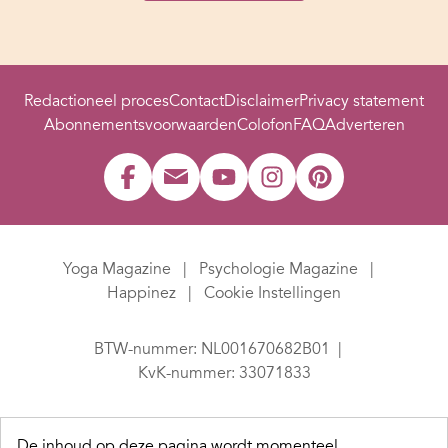
Redactioneel proces
Contact
Disclaimer
Privacy statement
Abonnementsvoorwaarden
Colofon
FAQ
Adverteren
Yoga Magazine
Psychologie Magazine
Happinez
Cookie Instellingen
BTW-nummer: NL001670682B01
KvK-nummer: 33071833
De inhoud op deze pagina wordt momenteel