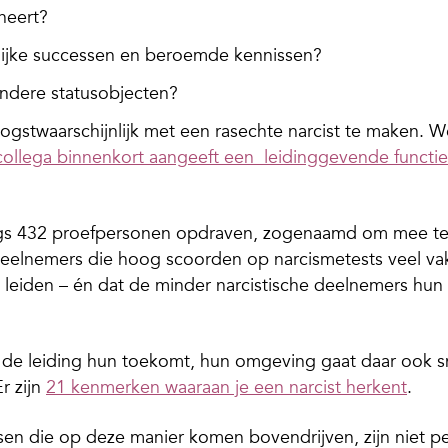
neert?
nlijke successen en beroemde kennissen?
andere statusobjecten?
oogstwaarschijnlijk met een rasechte narcist te maken. 
 collega binnenkort aangeeft een leidinggevende functie
ngs 432 proefpersonen opdraven, zogenaamd om mee t
deelnemers die hoog scoorden op narcismetests veel va
 leiden – én dat de minder narcistische deelnemers hun
at de leiding hun toekomt, hun omgeving gaat daar ook s
r zijn
21 kenmerken waaraan je een narcist herkent
.
n die op deze manier komen bovendrijven, zijn niet p