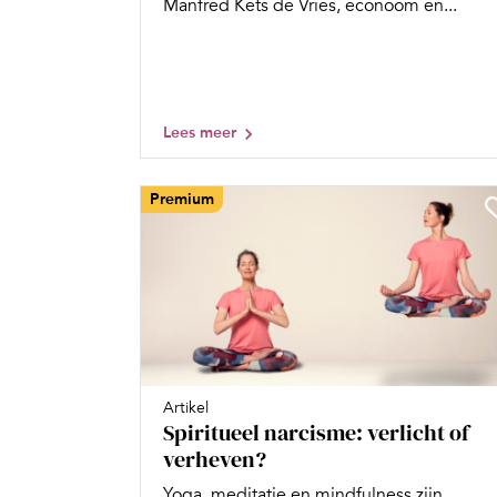
Manfred Kets de Vries, econoom en...
Lees meer
Premium
Artikel
Spiritueel narcisme: verlicht of
verheven?
Yoga, meditatie en mindfulness zijn