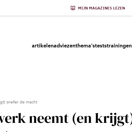
MIJN MAGAZINES LEZEN
artikelen
adviezen
thema's
tests
trainingen
jgt) sneller de macht
werk neemt (en krijgt