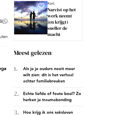
Kort
Narcist op het
werk neemt
(en krijgt)
sneller de
macht
nuten
Meest gelezen
lega
Als je je ouders nooit meer
wilt zien: dit is het verhaal
achter familiebreuken
Echte liefde of foute boel? Zo
herken je traumabonding
Hoe krijg ik ons seksleven