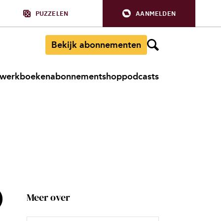
PUZZELEN
AANMELDEN
Bekijk abonnementen
werkboeken
abonnement
shop
podcasts
)
Meer over