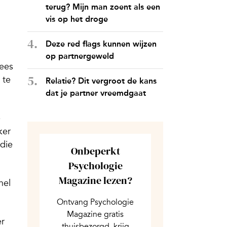
terug? Mijn man zoent als een
vis op het droge
Deze red flags kunnen wijzen
op partnergeweld
Wees
te
Relatie? Dit vergroot de kans
dat je partner vreemdgaat
e
ker
 die
Onbeperkt
Psychologie
Magazine lezen?
nel
Ontvang Psychologie
Magazine gratis
er
thuisbezorgd, krijg