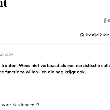
ht
leestijd 2 mi
uari 2009)
e fronten. Wees niet verbaasd als een narcistische col
 functie te willen - en die nog krijgt ook.
 voor zich inneemt?