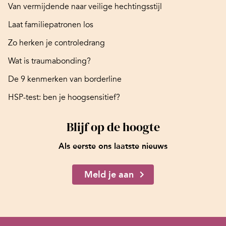
Van vermijdende naar veilige hechtingsstijl
Laat familiepatronen los
Zo herken je controledrang
Wat is traumabonding?
De 9 kenmerken van borderline
HSP-test: ben je hoogsensitief?
Blijf op de hoogte
Als eerste ons laatste nieuws
Meld je aan