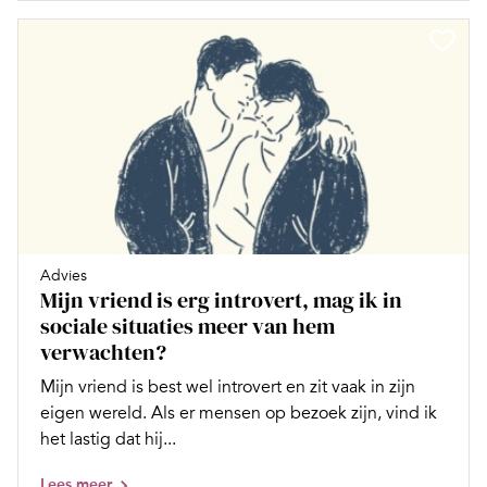
Advies
Mijn vriend is erg introvert, mag ik in
sociale situaties meer van hem
verwachten?
Mijn vriend is best wel introvert en zit vaak in zijn
eigen wereld. Als er mensen op bezoek zijn, vind ik
het lastig dat hij...
Lees meer