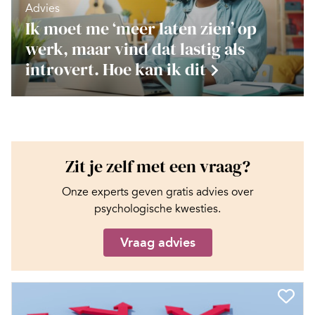
Advies
Ik moet me ‘meer laten zien’ op
werk, maar vind dat lastig als
introvert. Hoe kan ik dit
Zit je zelf met een vraag?
Onze experts geven gratis advies over
psychologische kwesties.
Vraag advies