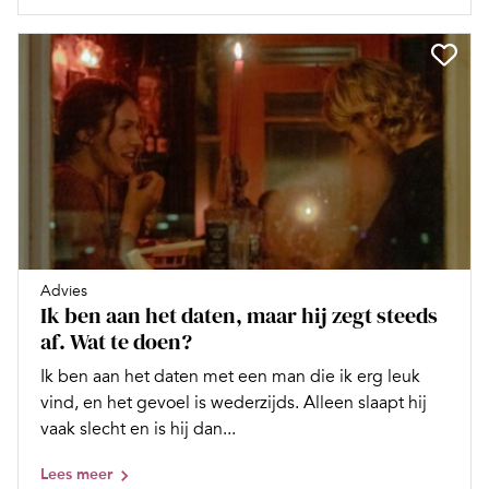
Advies
Ik ben aan het daten, maar hij zegt steeds
af. Wat te doen?
Ik ben aan het daten met een man die ik erg leuk
vind, en het gevoel is wederzijds. Alleen slaapt hij
vaak slecht en is hij dan...
Lees meer