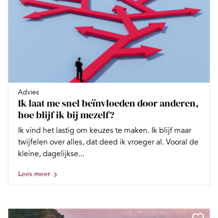
Advies
Ik laat me snel beïnvloeden door anderen,
hoe blijf ik bij mezelf?
Ik vind het lastig om keuzes te maken. Ik blijf maar
twijfelen over alles, dat deed ik vroeger al. Vooral de
kleine, dagelijkse...
Lees meer