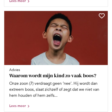
Lees meer
Advies
Waarom wordt mijn kind zo vaak boos?
Onze zoon (7) verdraagt geen ‘nee’. Hij wordt dan
extreem boos, slaat zichzelf of zegt dat we niet van
hem houden of hem zelfs...
Lees meer