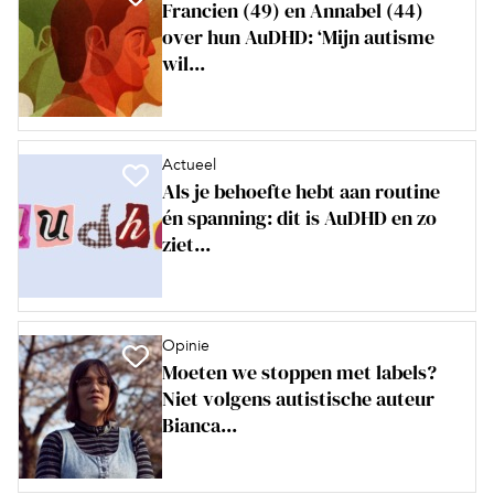
Francien (49) en Annabel (44)
over hun AuDHD: ‘Mijn autisme
wil...
Actueel
Als je behoefte hebt aan routine
én spanning: dit is AuDHD en zo
ziet...
Opinie
Moeten we stoppen met labels?
Niet volgens autistische auteur
Bianca...