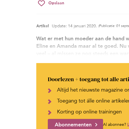
Opslaan
Artikel
Update: 14 januari 2020.
(Publicatie: 01 sep
Wat er met hun moeder aan de hand was
Eline en Amanda maar al te goed. Nu 
veel – al missen ze nog steeds een wa
Doorlezen + toegang tot alle art
Altijd het nieuwste magazine o
Toegang tot álle online artikele
Korting op online trainingen
Abonnementen
Al abonnee?