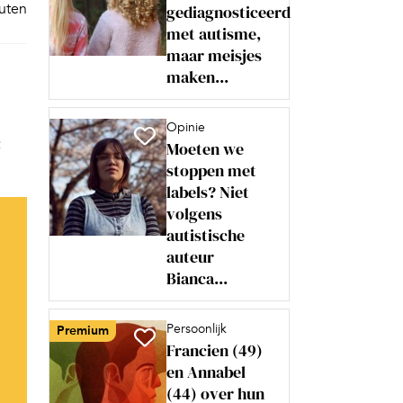
nuten
gediagnosticeerd
met autisme,
maar meisjes
maken...
Opinie
t
Moeten we
stoppen met
labels? Niet
volgens
autistische
auteur
Bianca...
Persoonlijk
Premium
Francien (49)
en Annabel
(44) over hun