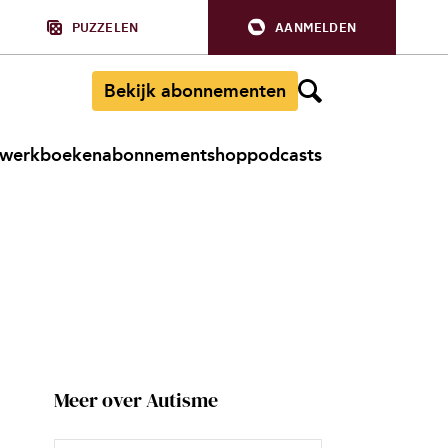
PUZZELEN
AANMELDEN
Bekijk abonnementen
werkboeken
abonnement
shop
podcasts
Meer over Autisme