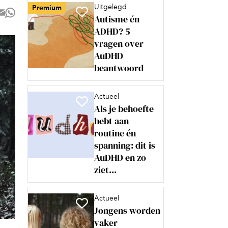
Uitgelegd
Premium
Autisme én
ADHD? 5
vragen over
AuDHD
beantwoord
Actueel
Als je behoefte
hebt aan
routine én
spanning: dit is
AuDHD en zo
ziet...
Actueel
Jongens worden
vaker