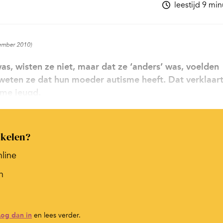
leestijd 9 mi
tember 2010)
, wisten ze niet, maar dat ze ‘anders’ was, voelden
weten ze dat hun moeder autisme heeft. Dat verklaar
rme jeugd.
ikelen?
nline
n
Log dan in
en lees verder.