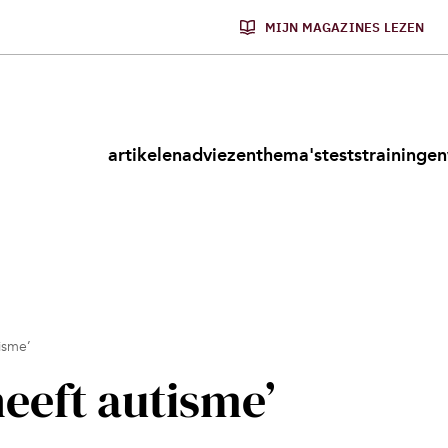
MIJN MAGAZINES LEZEN
artikelen
adviezen
thema's
tests
trainingen
isme’
eeft autisme’