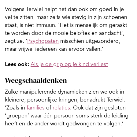
Volgens Terwiel helpt het dan ook om goed in je
vel te zitten, maar zelfs wie stevig in zijn schoenen
staat, is niet immuun. ‘Het is menselijk om geraakt
te worden door de mooie beloftes en aandacht’,
zegt ze. ‘
Psychopaten
misschien uitgezonderd,
maar vrijwel iedereen kan ervoor vallen.’
Lees ook:
Als je de grip op je kind verliest
Weegschaaldenken
Zulke manipulerende dynamieken zien we ook in
kleinere, persoonlijke kringen, benadrukt Terwiel.
‘Zoals in
families
of
relaties
. Ook dat zijn gesloten
‘groepen’ waar één persoon soms sterk de leiding
heeft en de ander wordt gedwongen te volgen.’