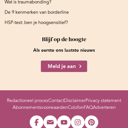
Wat is traumabonding?
De 9 kenmerken van borderline
HSP-test: ben je hoogsensitief?
Blijf op de hoogte
Als eerste ons laatste nieuws
Meld je aan
Redactioneel proces
Contact
Disclaimer
Privacy statement
Abonnementsvoorwaarden
Colofon
FAQ
Adverteren