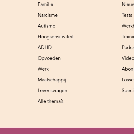
Familie
Nieuw
Narcisme
Tests
Autisme
Werk
Hoogsensitiviteit
Train
ADHD
Podca
Opvoeden
Video
Werk
Abon
Maatschappij
Loss
Levensvragen
Speci
Alle thema’s