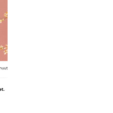
inuut
et.