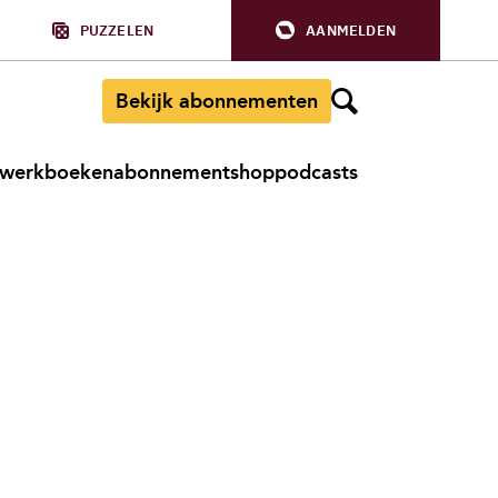
PUZZELEN
AANMELDEN
Bekijk abonnementen
werkboeken
abonnement
shop
podcasts