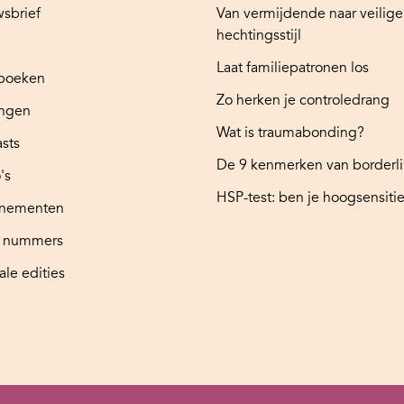
sbrief
Van vermijdende naar veilige
hechtingsstijl
Laat familiepatronen los
boeken
Zo herken je controledrang
ingen
Wat is traumabonding?
sts
De 9 kenmerken van borderl
's
HSP-test: ben je hoogsensitie
nementen
e nummers
ale edities