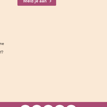
Meld je aan
ine
f?