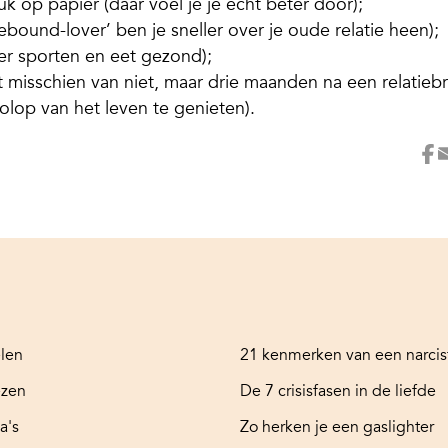
k op papier (daar voel je je echt beter door);
bound-lover’ ben je sneller over je oude relatie heen);
er sporten en eet gezond);
kt misschien van niet, maar drie maanden na een relatieb
lop van het leven te genieten).
elen
21 kenmerken van een narcis
ezen
De 7 crisisfasen in de liefde
a's
Zo herken je een gaslighter