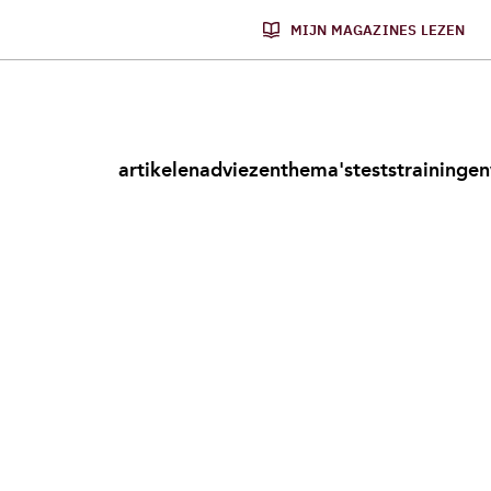
MIJN MAGAZINES LEZEN
artikelen
adviezen
thema's
tests
trainingen