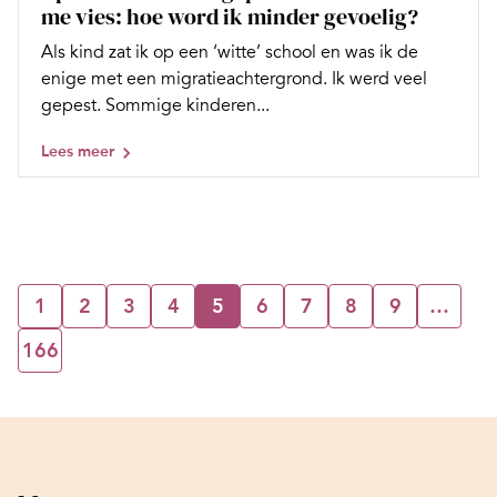
me vies: hoe word ik minder gevoelig?
Als kind zat ik op een ‘witte’ school en was ik de
enige met een migratieachtergrond. Ik werd veel
gepest. Sommige kinderen...
Lees meer
1
2
3
4
5
6
7
8
9
…
166