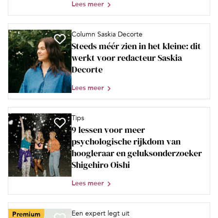
Lees meer
Column Saskia Decorte
Steeds méér zien in het kleine: dit
werkt voor redacteur Saskia
Decorte
Lees meer
Tips
9 lessen voor meer
psychologische rijkdom van
hoogleraar en geluksonderzoeker
Shigehiro Oishi
Lees meer
Een expert legt uit
Premium