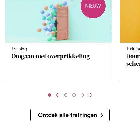
NIEUW
Training
Trainin
Omgaan met overprikkeling
Door
sche
Ontdek alle trainingen