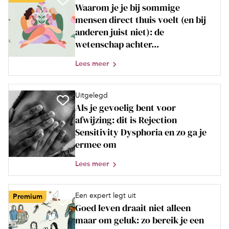
Waarom je je bij sommige
mensen direct thuis voelt (en bij
anderen juist niet): de
wetenschap achter...
Lees meer
Uitgelegd
Als je gevoelig bent voor
afwijzing: dit is Rejection
Sensitivity Dysphoria en zo ga je
ermee om
Lees meer
Een expert legt uit
Premium
Goed leven draait niet alleen
maar om geluk: zo bereik je een