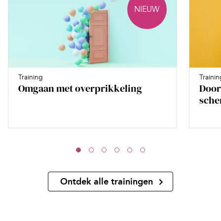
NIEUW
Training
Trainin
Omgaan met overprikkeling
Door
sche
Ontdek alle trainingen