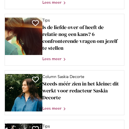
Lees meer
Tips
Is de liefde over of heeft de
relatie nog een kans? 6
confronterende vragen om jezelf
te stellen
Lees meer
Column Saskia Decorte
Steeds méér zien in het kleine: dit
werkt voor redacteur Saskia
Decorte
Lees meer
Tips