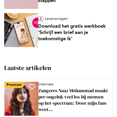
stappen’
Levensvragen
Download het gratis werkboek
‘Schrijf een brief aan je
toekomstige ik’
Laatste artikelen
Interview
Premium
Zangeres Naaz Mohammad maakt
per ongeluk veel los bij mensen
op het spectrum: ‘Door mijn fans
weet...