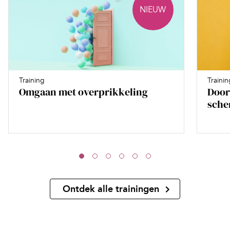
NIEUW
Training
Trainin
Omgaan met overprikkeling
Door
sche
Ontdek alle trainingen