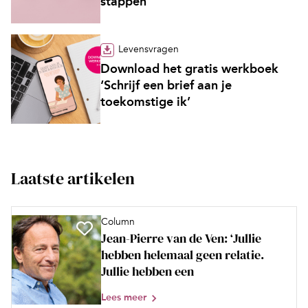
stappen’
Levensvragen
Download het gratis werkboek
‘Schrijf een brief aan je
toekomstige ik’
Laatste artikelen
Column
Jean-Pierre van de Ven: ‘Jullie
hebben helemaal geen relatie.
Jullie hebben een
Lees meer