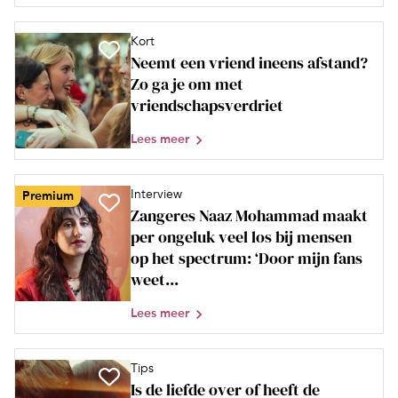
Kort
Neemt een vriend ineens afstand?
Zo ga je om met
vriendschapsverdriet
Lees meer
Interview
Premium
Zangeres Naaz Mohammad maakt
per ongeluk veel los bij mensen
op het spectrum: ‘Door mijn fans
weet...
Lees meer
Tips
Is de liefde over of heeft de