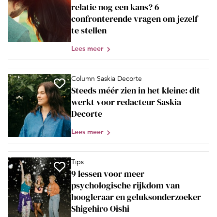
relatie nog een kans? 6
confronterende vragen om jezelf
te stellen
Lees meer
Column Saskia Decorte
Steeds méér zien in het kleine: dit
werkt voor redacteur Saskia
Decorte
Lees meer
Tips
9 lessen voor meer
psychologische rijkdom van
hoogleraar en geluksonderzoeker
Shigehiro Oishi