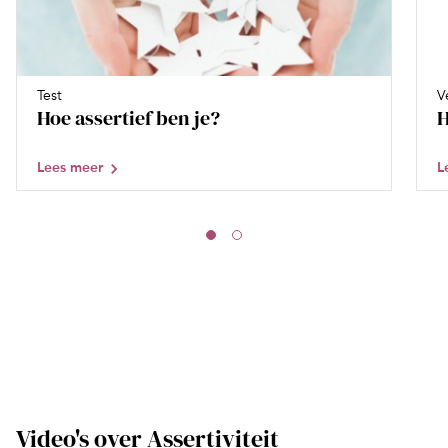
Test
V
Hoe assertief ben je?
H
Lees meer
L
Video's over Assertiviteit