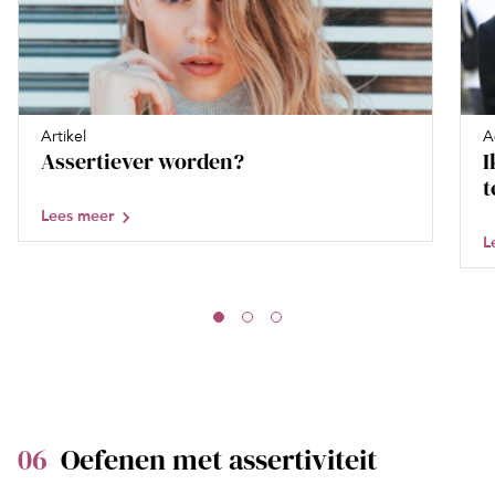
Artikel
A
Assertiever worden?
I
t
Lees meer
L
06
Oefenen met assertiviteit