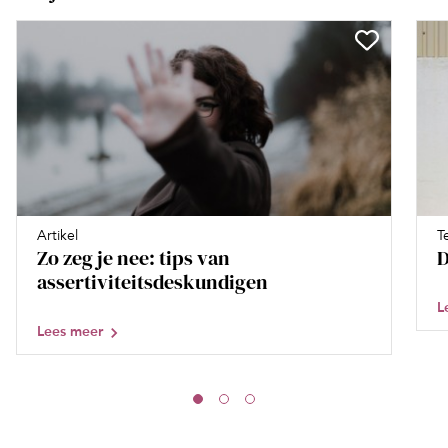
Artikel
T
Zo zeg je nee: tips van
D
assertiviteitsdeskundigen
L
Lees meer