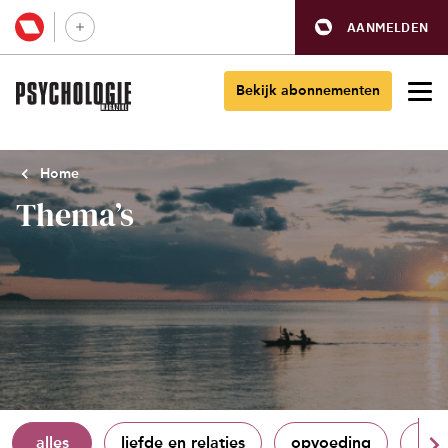
AANMELDEN
Bekijk abonnementen
Home
Thema’s
alles
liefde en relaties
opvoeding
pers