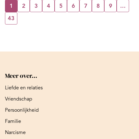
1
2
3
4
5
6
7
8
9
…
43
Meer over...
Liefde en relaties
Vriendschap
Persoonlijkheid
Familie
Narcisme