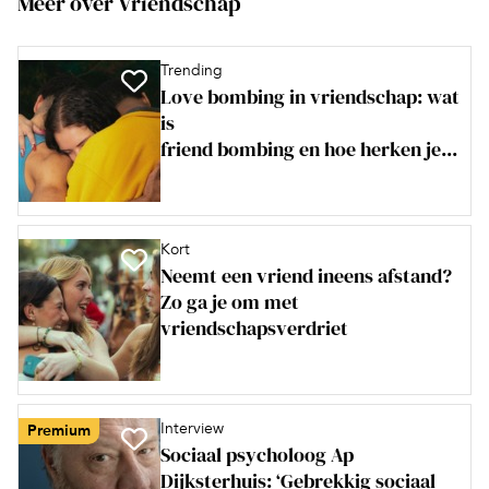
Meer over Vriendschap
Trending
Love bombing in vriendschap: wat
is
friend bombing en hoe herken je...
Kort
Neemt een vriend ineens afstand?
Zo ga je om met
vriendschapsverdriet
Interview
Premium
Sociaal psycholoog Ap
Dijksterhuis: ‘Gebrekkig sociaal