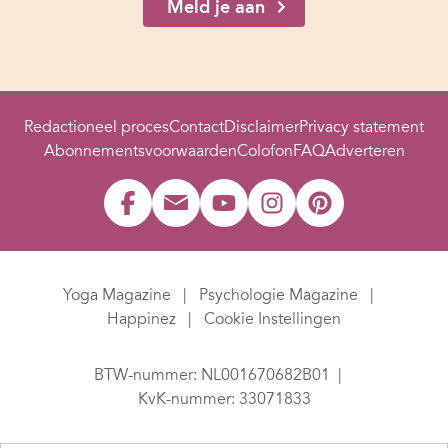
Meld je aan
Redactioneel proces
Contact
Disclaimer
Privacy statement
Abonnementsvoorwaarden
Colofon
FAQ
Adverteren
Yoga Magazine
Psychologie Magazine
Happinez
Cookie Instellingen
BTW-nummer: NL001670682B01
KvK-nummer: 33071833