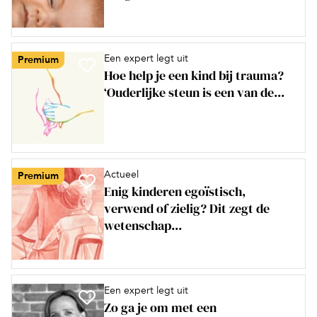
Een expert legt uit
Premium
Hoe help je een kind bij trauma?
‘Ouderlijke steun is een van de...
Actueel
Premium
Enig kinderen egoïstisch,
verwend of zielig? Dit zegt de
wetenschap...
Een expert legt uit
Zo ga je om met een