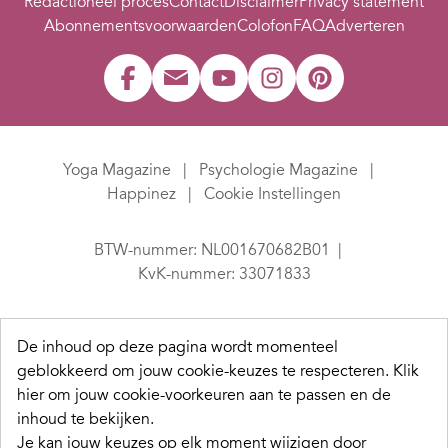
Redactioneel proces
Contact
Disclaimer
Privacy statement
Abonnementsvoorwaarden
Colofon
FAQ
Adverteren
Yoga Magazine
Psychologie Magazine
Happinez
Cookie Instellingen
BTW-nummer: NL001670682B01
KvK-nummer: 33071833
De inhoud op deze pagina wordt momenteel
geblokkeerd om jouw cookie-keuzes te respecteren.
Klik
hier om jouw cookie-voorkeuren aan te passen en de
inhoud te bekijken.
Je kan jouw keuzes op elk moment wijzigen door