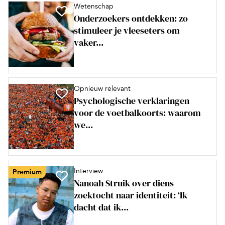
Wetenschap
Onderzoekers ontdekken: zo
stimuleer je vleeseters om
vaker...
Opnieuw relevant
Psychologische verklaringen
voor de voetbalkoorts: waarom
we...
Interview
Premium
Nanoah Struik over diens
zoektocht naar identiteit: ‘Ik
dacht dat ik...