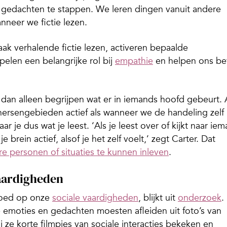
 gedachten te stappen. We leren dingen vanuit andere
neer we fictie lezen.
ak verhalende fictie lezen, activeren bepaalde
elen een belangrijke rol bij
empathie
en helpen ons be
 dan alleen begrijpen wat er in iemands hoofd gebeurt. 
 hersengebieden actief als wanneer we de handeling zelf
 je dus wat je leest. ‘Als je leest over of kijkt naar ie
 brein actief, alsof je het zelf voelt,’ zegt Carter. Dat
re personen of situaties te kunnen inleven
.
vaardigheden
vloed op onze
sociale vaardigheden
, blijkt uit
onderzoek
.
 emoties en gedachten moesten afleiden uit foto’s van
 ze korte filmpjes van sociale interacties bekeken en