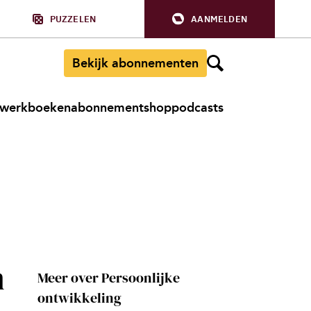
PUZZELEN
AANMELDEN
Bekijk abonnementen
werkboeken
abonnement
shop
podcasts
m
Meer over Persoonlijke
ontwikkeling