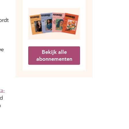
ordt
we
Bekijk alle
abonnementen
a-
rd
n