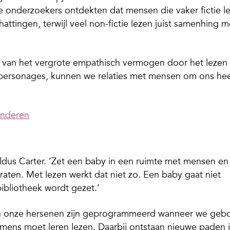
 onderzoekers ontdekten dat mensen die vaker fictie l
attingen, terwijl veel non-fictie lezen juist samenhing m
lg van het vergrote empathisch vermogen door het lezen
n personages, kunnen we relaties met mensen om ons he
inderen
aldus Carter. ‘Zet een baby in een ruimte met mensen en 
aten. Met lezen werkt dat niet zo. Een baby gaat niet
bibliotheek wordt gezet.’
in onze hersenen zijn geprogrammeerd wanneer we geb
r mens moet leren lezen. Daarbij ontstaan nieuwe paden 