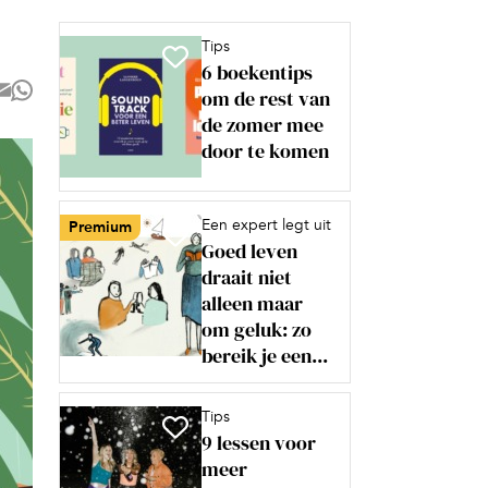
Tips
6 boekentips
om de rest van
de zomer mee
door te komen
Een expert legt uit
Premium
Goed leven
draait niet
alleen maar
om geluk: zo
bereik je een...
Tips
9 lessen voor
meer