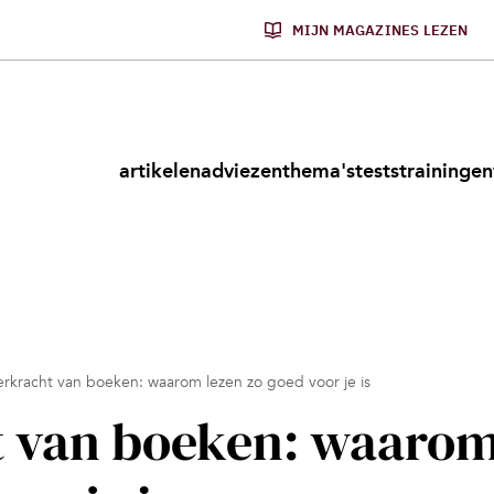
MIJN MAGAZINES LEZEN
artikelen
adviezen
thema's
tests
trainingen
rkracht van boeken: waarom lezen zo goed voor je is
t van boeken: waaro