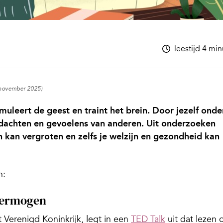
leestijd 4 mi
8 november 2025)
muleert de geest en traint het brein. Door jezelf onde
edachten en gevoelens van anderen. Uit onderzoeken
en kan vergroten en zelfs je welzijn en gezondheid kan
n:
svermogen
t Verenigd Koninkrijk, legt in een
TED Talk
uit dat lezen 