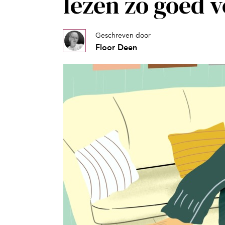
lezen zo goed vo
Geschreven door
Floor Deen