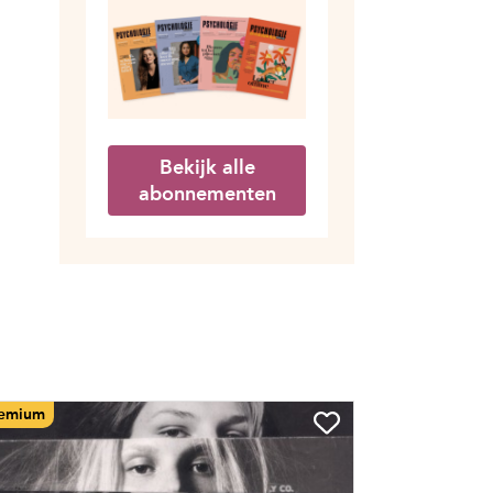
Bekijk alle
abonnementen
emium