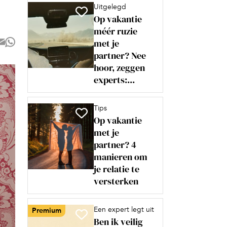
Uitgelegd
Op vakantie
méér ruzie
met je
partner? Nee
hoor, zeggen
experts:...
Tips
Op vakantie
met je
partner? 4
manieren om
je relatie te
versterken
Een expert legt uit
Premium
Ben ik veilig