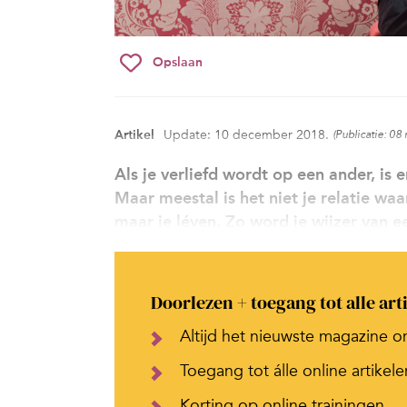
Opslaan
Artikel
Update: 10 december 2018.
(Publicatie: 0
Als je verliefd wordt op een ander, is e
Maar meestal is het niet je relatie w
maar je léven. Zo word je wijzer van ee
Doorlezen + toegang tot alle art
Altijd het nieuwste magazine o
Toegang tot álle online artikele
Korting op online trainingen