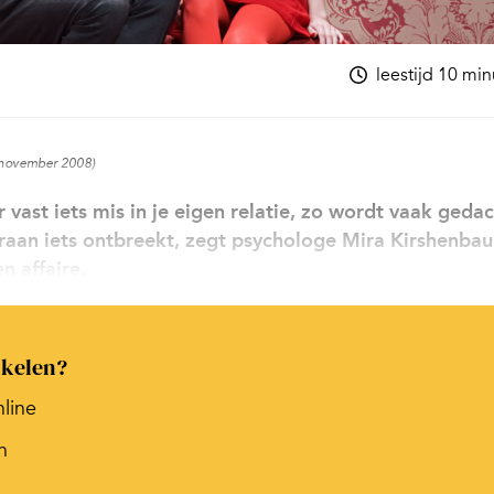
leestijd 10 mi
8 november 2008)
r vast iets mis in je eigen relatie, zo wordt vaak gedac
aaraan iets ontbreekt, zegt psychologe Mira Kirshenba
n affaire.
ikelen?
nline
n