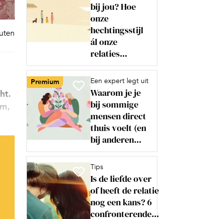
bij jou? Hoe
onze
hechtingsstijl
nuten
ál onze
relaties...
Een expert legt uit
Premium
Waarom je je
ht.
bij sommige
um,
mensen direct
thuis voelt (en
bij anderen...
Tips
Is de liefde over
of heeft de relatie
nog een kans? 6
confronterende...