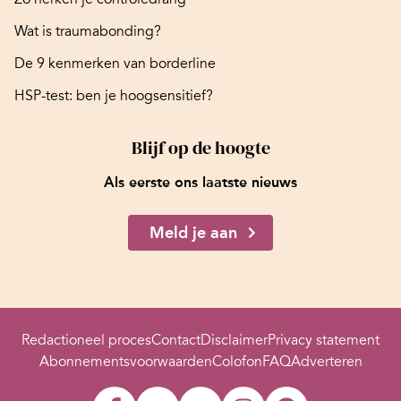
Wat is traumabonding?
De 9 kenmerken van borderline
HSP-test: ben je hoogsensitief?
Blijf op de hoogte
Als eerste ons laatste nieuws
Meld je aan
Redactioneel proces
Contact
Disclaimer
Privacy statement
Abonnementsvoorwaarden
Colofon
FAQ
Adverteren