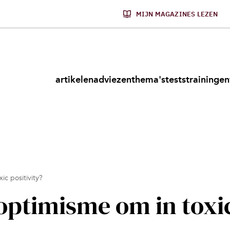
MIJN MAGAZINES LEZEN
artikelen
adviezen
thema's
tests
trainingen
ic positivity?
optimisme om in toxi