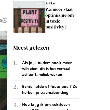
Artikel
Wanneer slaat
optimisme om
in toxic
positivity?
Meest gelezen
Als je je ouders nooit meer
wilt zien: dit is het verhaal
achter familiebreuken
Echte liefde of foute boel? Zo
herken je traumabonding
Hoe krijg ik ons seksleven