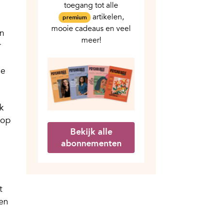
toegang tot alle
artikelen,
premium
mooie cadeaus en veel
en
meer!
r
ge
k
 op
Bekijk alle
abonnementen
t
ten