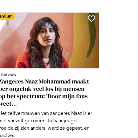
emium
Interview
Zangeres Naaz Mohammad maakt
per ongeluk veel los bij mensen
op het spectrum: ‘Door mijn fans
weet...
Het zelfvertrouwen van zangeres Naaz is er
niet vanzelf gekomen. In haar jeugd
voelde zij zich anders, werd ze gepest, en
had ze...