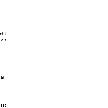
icht
 als
ar:
cast