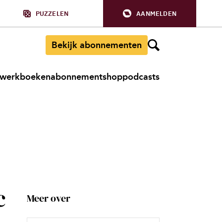
PUZZELEN
AANMELDEN
Bekijk abonnementen
werkboeken
abonnement
shop
podcasts
c
Meer over