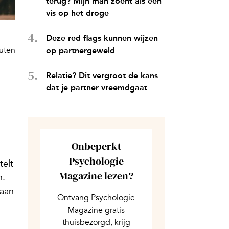
terug? Mijn man zoent als een
vis op het droge
Deze red flags kunnen wijzen
nuten
op partnergeweld
Relatie? Dit vergroot de kans
dat je partner vreemdgaat
Onbeperkt
Psychologie
telt
Magazine lezen?
n.
gaan
Ontvang Psychologie
Magazine gratis
thuisbezorgd, krijg