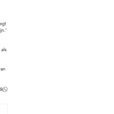
egt
jn.’
 als
van