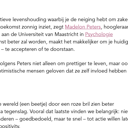
ieve levenshouding waarbij je de neiging hebt om zak
toekomst zonnig inziet, zegt
Madelon Peters
, hoogleraa
an de Universiteit van Maastricht in
Psychologie
mst beter zal worden, maakt het makkelijker om je huidi
s – te accepteren of te doorstaan.
lgens Peters niet alleen om prettiger te leven, maar oo
timistische mensen geloven dat ze zelf invloed hebben
wereld (een beetje) door een roze bril zien beter
a tegenslag. Vooral dat laatste vinden we belangrijk: nie
eren – goedbedoeld, maar te snel – tot actie willen la
ositivity.