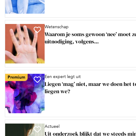
Wetenschap
Waarom je soms gewoon ‘nee’ moet z
uitnodiging, volgens...
Een expert legt uit
Premium
Liegen ‘mag’ niet, maar we doen het 
liegen we?
Actueel
Uit onderzoek blijkt dat we steeds mi