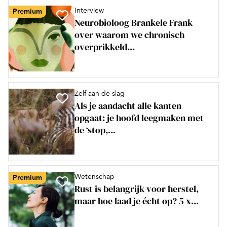
Interview
Premium
Neurobioloog Brankele Frank
over waarom we chronisch
overprikkeld...
Zelf aan de slag
Als je aandacht alle kanten
opgaat: je hoofd leegmaken met
de ‘stop,...
Wetenschap
Premium
Rust is belangrijk voor herstel,
maar hoe laad je écht op? 5 x...