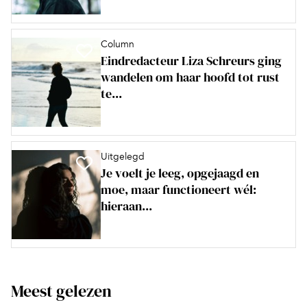
Column
Eindredacteur Liza Schreurs ging
wandelen om haar hoofd tot rust
te...
Uitgelegd
Je voelt je leeg, opgejaagd en
moe, maar functioneert wél:
hieraan...
Meest gelezen