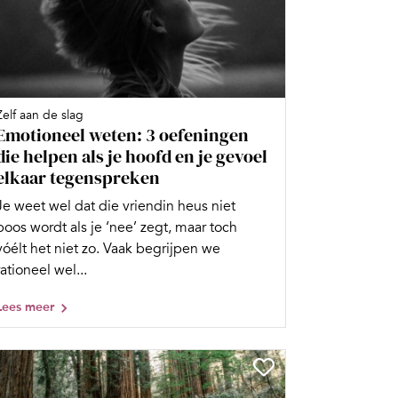
Zelf aan de slag
Emotioneel weten: 3 oefeningen
die helpen als je hoofd en je gevoel
elkaar tegenspreken
Je weet wel dat die vriendin heus niet
boos wordt als je ‘nee’ zegt, maar toch
vóélt het niet zo. Vaak begrijpen we
rationeel wel...
Lees meer