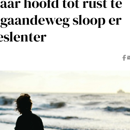
ar hoofd tot rust te
 gaandeweg sloop er
eslenter