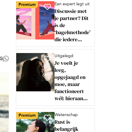
Een expert legt uit
Premium
Discussie met
je partner? Dit
is de
‘bagelmethode’
die iedere...
Uitgelegd
Je voelt je
leeg,
opgejaagd en
moe, maar
functioneert
wél: hieraan...
Wetenschap
Premium
Rust is
belangrijk