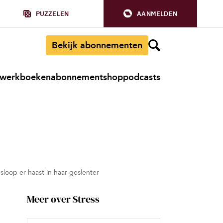
PUZZELEN
AANMELDEN
Bekijk abonnementen
werkboeken
abonnement
shop
podcasts
loop er haast in haar geslenter
Meer over Stress