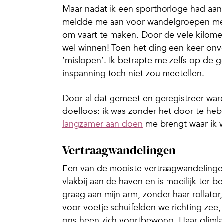
Maar nadat ik een sporthorloge had aang
meldde me aan voor wandelgroepen met
om vaart te maken. Door de vele kilomet
wel winnen! Toen het ding een keer onve
‘mislopen’. Ik betrapte me zelfs op de g
inspanning toch niet zou meetellen.
Door al dat gemeet en geregistreer war
doelloos: ik was zonder het door te hebb
langzamer aan doen
me brengt waar ik wi
Vertraagwandelingen
Een van de mooiste vertraagwandelinge
vlakbij aan de haven en is moeilijk ter 
graag aan mijn arm, zonder haar rollator
voor voetje schuifelden we richting zee
ons heen zich voortbewoog. Haar glimlac