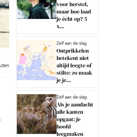
voor herstel,
maar hoe laad
je écht op? 5
x...
Zelf aan de slag
Ontprikkelen
betekent niet
altijd leegte of
nuten
stilte: zo maak
je je...
Zelf aan de slag
Als je aandacht
alle kanten
opgaat: je
n
hoofd
leegmaken