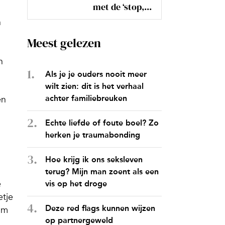
met de ‘stop,...
n
Meest gelezen
n
Als je je ouders nooit meer
wilt zien: dit is het verhaal
achter familiebreuken
en
Echte liefde of foute boel? Zo
herken je traumabonding
Hoe krijg ik ons seksleven
terug? Mijn man zoent als een
e
vis op het droge
etje
Deze red flags kunnen wijzen
om
op partnergeweld