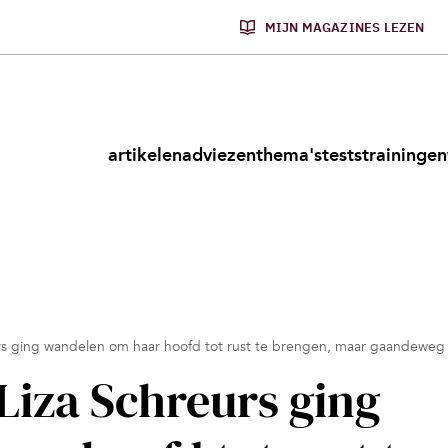
MIJN MAGAZINES LEZEN
artikelen
adviezen
thema's
tests
trainingen
rs ging wandelen om haar hoofd tot rust te brengen, maar gaandeweg s
Liza Schreurs ging