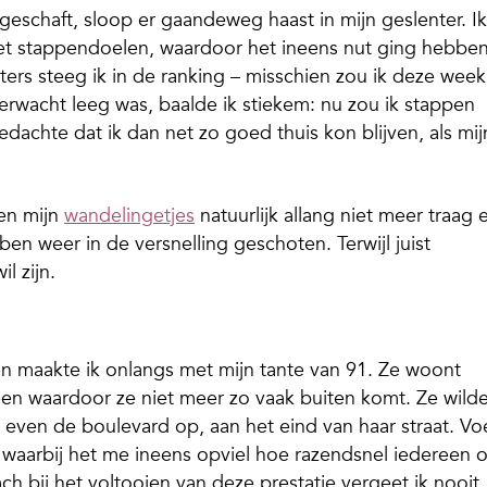
eschaft, sloop er gaandeweg haast in mijn geslenter. Ik
 stappendoelen, waardoor het ineens nut ging hebbe
ers steeg ik in de ranking – misschien zou ik deze week
rwacht leeg was, baalde ik stiekem: nu zou ik stappen
edachte dat ik dan net zo goed thuis kon blijven, als mij
en mijn
wandelingetjes
natuurlijk allang niet meer traag 
en weer in de versnelling geschoten. Terwijl juist
l zijn.
n maakte ik onlangs met mijn tante van 91. Ze woont
been waardoor ze niet meer zo vaak buiten komt. Ze wild
, even de boulevard op, aan het eind van haar straat. Vo
, waarbij het me ineens opviel hoe razendsnel iedereen 
h bij het voltooien van deze prestatie vergeet ik nooit