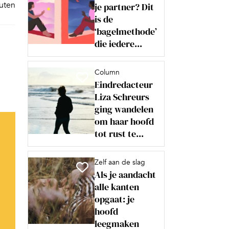
nuten
je partner? Dit
is de
‘bagelmethode’
die iedere...
Column
Eindredacteur
Liza Schreurs
ging wandelen
om haar hoofd
tot rust te...
Zelf aan de slag
Als je aandacht
alle kanten
opgaat: je
hoofd
leegmaken