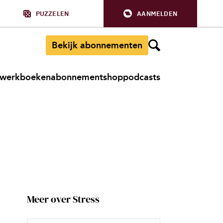
PUZZELEN
AANMELDEN
Bekijk abonnementen
werkboeken
abonnement
shop
podcasts
Meer over Stress