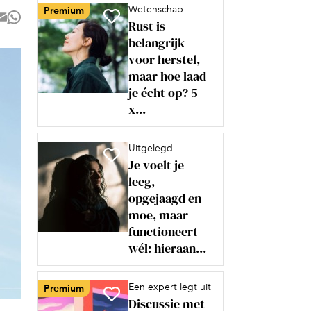
Wetenschap
Premium
Rust is
belangrijk
voor herstel,
maar hoe laad
je écht op? 5
x...
Uitgelegd
Je voelt je
leeg,
opgejaagd en
moe, maar
functioneert
wél: hieraan...
Een expert legt uit
Premium
Discussie met