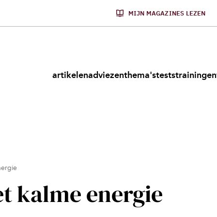
MIJN MAGAZINES LEZEN
artikelen
adviezen
thema's
tests
trainingen
ergie
t kalme energie